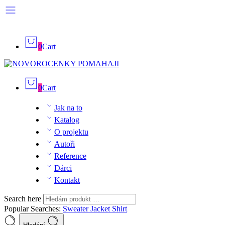
0
Cart
0
Cart
Jak na to
Katalog
O projektu
Autoři
Reference
Dárci
Kontakt
Search here
Popular Searches:
Sweater
Jacket
Shirt