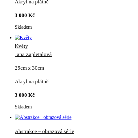
Akryl na plátně
3 000
Kč
Skladem
Květy
Jana Zapletalová
25cm x 30cm
Akryl na plátně
3 000
Kč
Skladem
Abstrakce – obrazová série