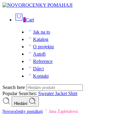
0
Cart
Jak na to
Katalog
O projektu
Autoři
Reference
Dárci
Kontakt
Search here
Popular Searches:
Sweater
Jacket
Shirt
Hledání
Novoročenky pomáhají
Jana Zapletalová