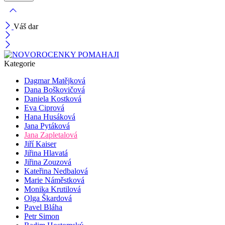
Váš dar
Kategorie
Dagmar Matějková
Dana Boškovičová
Daniela Kostková
Eva Ciprová
Hana Husáková
Jana Pytáková
Jana Zapletalová
Jiří Kaiser
Jiřina Hlavatá
Jiřina Zouzová
Kateřina Nedbalová
Marie Náměstková
Monika Krutilová
Olga Škardová
Pavel Bláha
Petr Simon