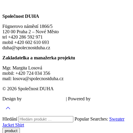
Společnost DUHA
Fügnerovo náměstí 1866/5
120 00 Praha 2 – Nové Město
tel +420 286 592 971
mobil +420 602 610 693
duha@spolecnostduha.cz
Zakladatelka a manažerka projektu
Mgr. Margita Losová
mobil: +420 724 034 356
mail: losova@spolecnostduha.cz
© 2026 Společnost DUHA
Design by
| Powered by
Šárka Sadiie Adamová
Kupodivu
Hledání
Popular Searches:
Sweater
Jacket
Shirt