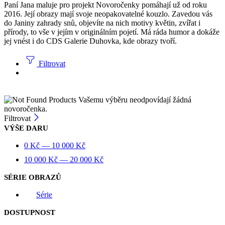
Paní Jana maluje pro projekt Novoročenky pomáhají už od roku
2016. Její obrazy mají svoje neopakovatelné kouzlo. Zavedou vás
do Janiny zahrady snů, objevíte na nich motivy květin, zvířat i
přírody, to vše v jejím v originálním pojetí. Má ráda humor a dokáže
jej vnést i do CDS Galerie Duhovka, kde obrazy tvoří.
Filtrovat
Vašemu výběru neodpovídají žádná
novoročenka.
Filtrovat
VÝŠE DARU
0
Kč
—
10 000
Kč
10 000
Kč
—
20 000
Kč
SÉRIE OBRAZŮ
Série
DOSTUPNOST