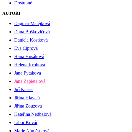
Dostupné
AUTOŘI
Dagmar Matějková
Dana Boškovičová
Daniela Kostková
Eva Ciprová
Hana Husáková
Helena Krohová
Jana Pytáková
Jana Zapletalová
Jiří Kaiser
Jiřina Hlavatá
Jiřina Zouzová
Kateřina Nedbalová
Libor Kovář
Marie Náměstková