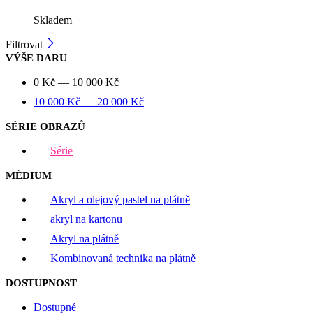
Skladem
Filtrovat
VÝŠE DARU
0
Kč
—
10 000
Kč
10 000
Kč
—
20 000
Kč
SÉRIE OBRAZŮ
Série
MÉDIUM
Akryl a olejový pastel na plátně
akryl na kartonu
Akryl na plátně
Kombinovaná technika na plátně
DOSTUPNOST
Dostupné