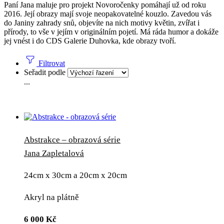
Paní Jana maluje pro projekt Novoročenky pomáhají už od roku
2016. Její obrazy mají svoje neopakovatelné kouzlo. Zavedou vás
do Janiny zahrady snů, objevíte na nich motivy květin, zvířat i
přírody, to vše v jejím v originálním pojetí. Má ráda humor a dokáže
jej vnést i do CDS Galerie Duhovka, kde obrazy tvoří.
Filtrovat
Seřadit podle
...
Abstrakce – obrazová série
Jana Zapletalová
24cm x 30cm a 20cm x 20cm
Akryl na plátně
6 000
Kč