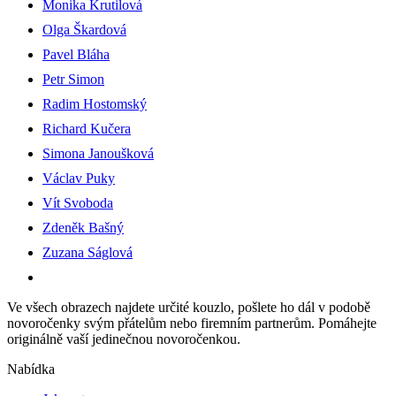
Monika Krutilová
Olga Škardová
Pavel Bláha
Petr Simon
Radim Hostomský
Richard Kučera
Simona Janoušková
Václav Puky
Vít Svoboda
Zdeněk Bašný
Zuzana Ságlová
Ve všech obrazech najdete určité kouzlo, pošlete ho dál v podobě
novoročenky svým přátelům nebo firemním partnerům. Pomáhejte
originálně vaší jedinečnou novoročenkou.
Nabídka