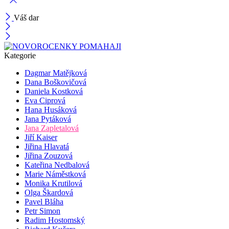
Váš dar
Kategorie
Dagmar Matějková
Dana Boškovičová
Daniela Kostková
Eva Ciprová
Hana Husáková
Jana Pytáková
Jana Zapletalová
Jiří Kaiser
Jiřina Hlavatá
Jiřina Zouzová
Kateřina Nedbalová
Marie Náměstková
Monika Krutilová
Olga Škardová
Pavel Bláha
Petr Simon
Radim Hostomský