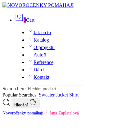
0
Cart
Jak na to
Katalog
O projektu
Autoři
Reference
Dárci
Kontakt
Search here
Popular Searches:
Sweater
Jacket
Shirt
Hledání
Novoročenky pomáhají
Jana Zapletalová