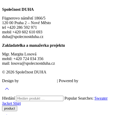
Společnost DUHA
Fügnerovo náměstí 1866/5
120 00 Praha 2 – Nové Město
tel +420 286 592 971
mobil +420 602 610 693
duha@spolecnostduha.cz
Zakladatelka a manažerka projektu
Mgr. Margita Losová
mobil: +420 724 034 356
mail: losova@spolecnostduha.cz
© 2026 Společnost DUHA
Design by
| Powered by
Šárka Sadiie Adamová
Kupodivu
Hledání
Popular Searches:
Sweater
Jacket
Shirt