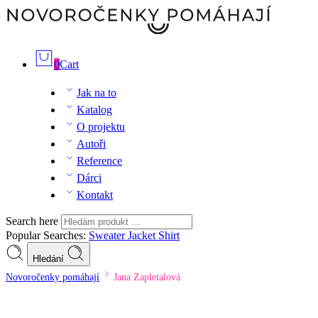
0
Cart
Jak na to
Katalog
O projektu
Autoři
Reference
Dárci
Kontakt
Search here
Popular Searches:
Sweater
Jacket
Shirt
Hledání
Novoročenky pomáhají
Jana Zapletalová