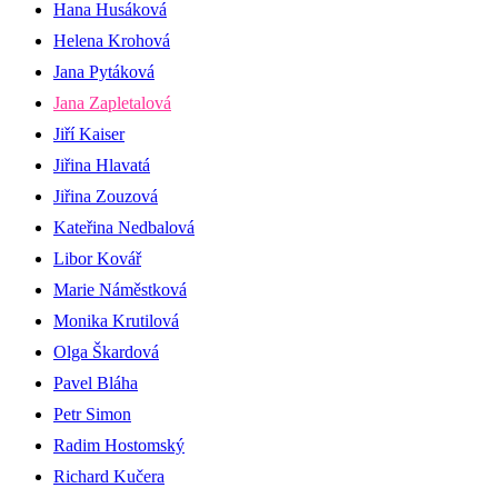
Hana Husáková
Helena Krohová
Jana Pytáková
Jana Zapletalová
Jiří Kaiser
Jiřina Hlavatá
Jiřina Zouzová
Kateřina Nedbalová
Libor Kovář
Marie Náměstková
Monika Krutilová
Olga Škardová
Pavel Bláha
Petr Simon
Radim Hostomský
Richard Kučera