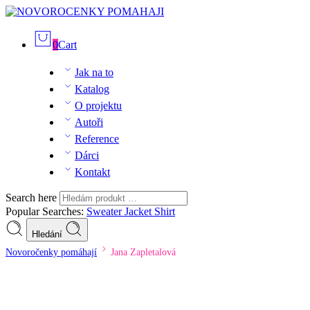
0
Cart
Jak na to
Katalog
O projektu
Autoři
Reference
Dárci
Kontakt
Search here
Popular Searches:
Sweater
Jacket
Shirt
Hledání
Novoročenky pomáhají
Jana Zapletalová