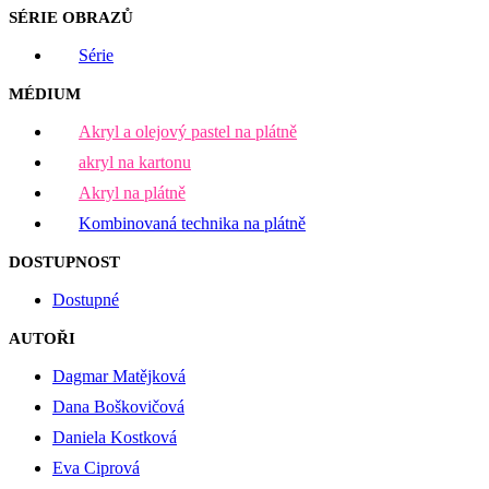
SÉRIE OBRAZŮ
Série
MÉDIUM
Akryl a olejový pastel na plátně
akryl na kartonu
Akryl na plátně
Kombinovaná technika na plátně
DOSTUPNOST
Dostupné
AUTOŘI
Dagmar Matějková
Dana Boškovičová
Daniela Kostková
Eva Ciprová