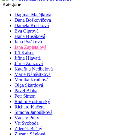
Kategorie
Dagmar Matějková
Dana Boškovičová
Daniela Kostková
Eva Ciprová
Hana Husáková
Jana Pytáková
Jana Zapletalová
Jiří Kaiser
Jiřina Hlavatá
Jiřina Zouzová
Kateřina Nedbalová
Marie Náměstková
Monika Krutilová
Olga Škardová
Pavel Bláha
Petr Simon
Radim Hostomský
Richard Kučera
Simona Janoušková
Václav Puky
Vít Svoboda
Zdeněk Bašný
Zuzana Ságlová