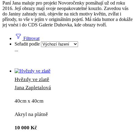
Paní Jana maluje pro projekt Novoročenky pomáhají už od roku
2016. Její obrazy mají svoje neopakovatelné kouzlo. Zavedou vás
do Janiny zahrady snů, objevíte na nich motivy květin, zvířat i
přírody, to vše v jejím v originálním pojetí. Má ráda humor a dokáže
jej vnést i do CDS Galerie Duhovka, kde obrazy tvoří.
Filtrovat
Seřadit podle
...
Hvězdy ve zlatě
Jana Zapletalová
40cm x 40cm
Akryl na plátně
10 000
Kč