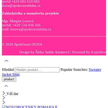
mobil +420 602 610 693
duha@spolecnostduha.cz
Zakladatelka a manažerka projektu
Mgr. Margita Losová
mobil: +420 724 034 356
mail: losova@spolecnostduha.cz
© 2026 Společnost DUHA
Design by
Šárka Sadiie Adamová
| Powered by
Kupodivu
Hledání
Popular Searches:
Sweater
Jacket
Shirt
Váš dar