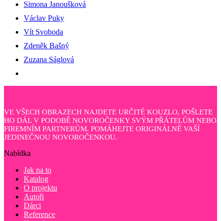
Simona Janoušková
Václav Puky
Vít Svoboda
Zdeněk Bašný
Zuzana Ságlová
VE VŠECH OBRAZECH NAJDETE URČITÉ KOUZLO, POŠLETE
HO DÁL V PODOBĚ NOVOROČENKY SVÝM PŘÁTELŮM NEBO
FIREMNÍM PARTNERŮM. POMÁHEJTE ORIGINÁLNĚ VAŠÍ
JEDINEČNOU NOVOROČENKOU.
Nabídka
Jak na to
Katalog
O projektu
Autoři
Dárci
Reference