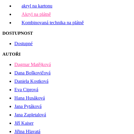
akryl na kartonu
Akryl na plátně
Kombinovaná technika na plátně
DOSTUPNOST
Dostupné
AUTOŘI
Dagmar Matějková
Dana Boškovičová
Daniela Kostková
Eva Ciprová
Hana Husáková
Jana Pytáková
Jana Zapletalová
Jiří Kaiser
Jiřina Hlavatá