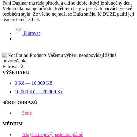
Paní Dagmar má ráda přírodu a cítí se dobře, když je slunečný den.
Velmi ráda maluje přírodu, květiny i listy v pestrých barvách ve své
osobitém stylu. Ze všeho nejradši se Dáša směje. K DUZE patřil její
úsměv téměř 30 let.
Filtrovat
Vašemu výběru neodpovídají žádná
novoročenka.
Filtrovat
VÝŠE DARU
0
Kč
—
10 000
Kč
10 000
Kč
—
20 000
Kč
SÉRIE OBRAZŮ
Série
MÉDIUM
Akryl a olejový pastel na plátně