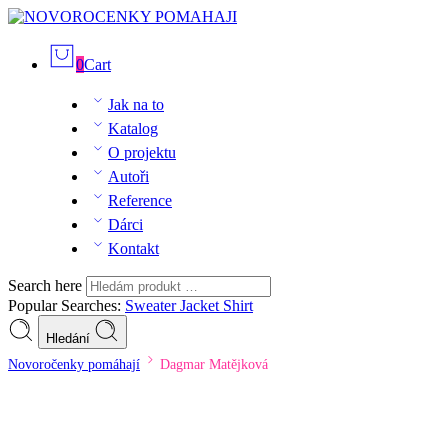
0
Cart
Jak na to
Katalog
O projektu
Autoři
Reference
Dárci
Kontakt
Search here
Popular Searches:
Sweater
Jacket
Shirt
Hledání
Novoročenky pomáhají
Dagmar Matějková