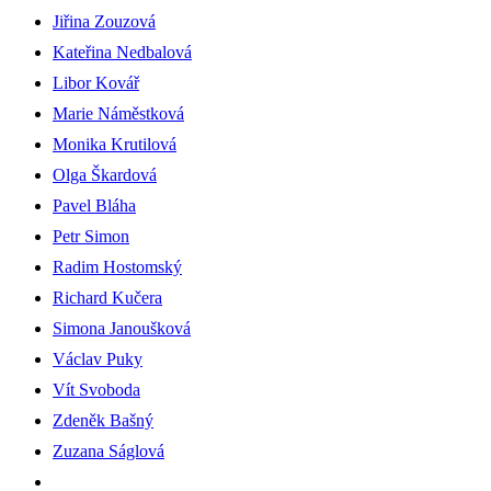
Jiřina Zouzová
Kateřina Nedbalová
Libor Kovář
Marie Náměstková
Monika Krutilová
Olga Škardová
Pavel Bláha
Petr Simon
Radim Hostomský
Richard Kučera
Simona Janoušková
Václav Puky
Vít Svoboda
Zdeněk Bašný
Zuzana Ságlová