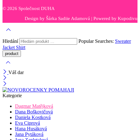
© 2026 Společnost DUHA
Design by
Šárka Sadiie Adamová
| Powered by
Kupodivu
Hledání
Popular Searches:
Sweater
Jacket
Shirt
Váš dar
Kategorie
Dagmar Matějková
Dana Boškovičová
Daniela Kostková
Eva Ciprová
Hana Husáková
Jana Pytáková
Jana Zapletalová