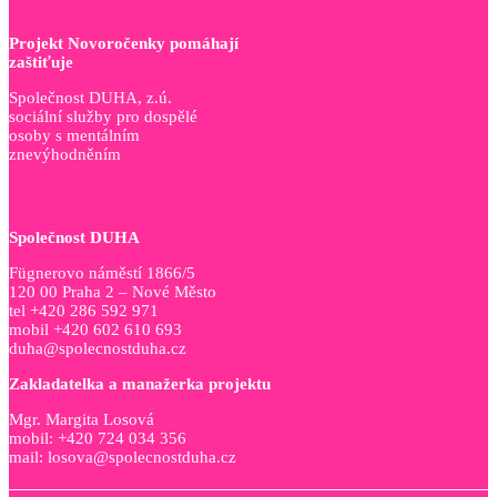
Projekt Novoročenky pomáhají
zaštiťuje
Společnost DUHA, z.ú.
sociální služby pro dospělé
osoby s mentálním
znevýhodněním
Společnost DUHA
Fügnerovo náměstí 1866/5
120 00 Praha 2 – Nové Město
tel +420 286 592 971
mobil +420 602 610 693
duha@spolecnostduha.cz
Zakladatelka a manažerka projektu
Mgr. Margita Losová
mobil: +420 724 034 356
mail: losova@spolecnostduha.cz