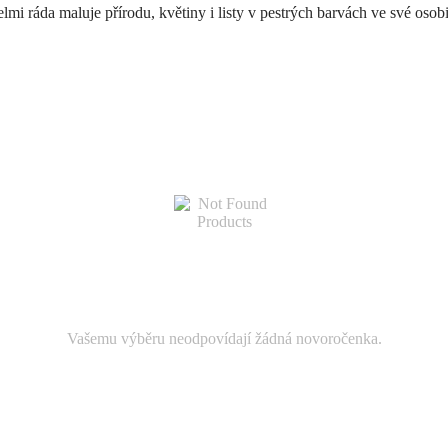
lmi ráda maluje přírodu, květiny i listy v pestrých barvách ve své osob
Vašemu výběru neodpovídají žádná novoročenka.