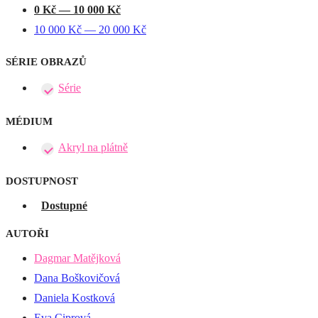
0
Kč
—
10 000
Kč
10 000
Kč
—
20 000
Kč
SÉRIE OBRAZŮ
Série
MÉDIUM
Akryl na plátně
DOSTUPNOST
Dostupné
AUTOŘI
Dagmar Matějková
Dana Boškovičová
Daniela Kostková
Eva Ciprová