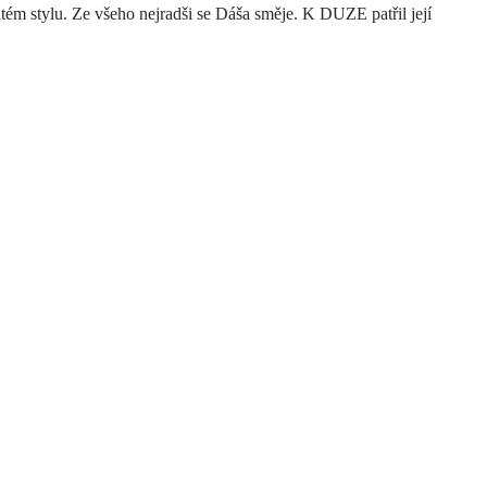
itém stylu. Ze všeho nejradši se Dáša směje. K DUZE patřil její