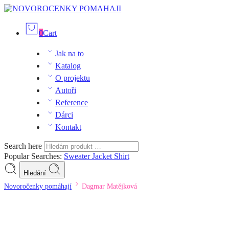
0
Cart
Jak na to
Katalog
O projektu
Autoři
Reference
Dárci
Kontakt
Search here
Popular Searches:
Sweater
Jacket
Shirt
Hledání
Novoročenky pomáhají
Dagmar Matějková