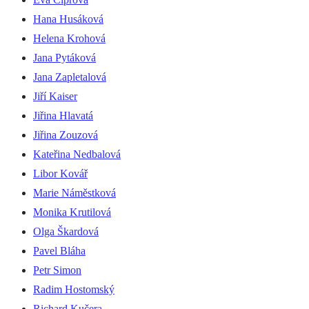
Hana Husáková
Helena Krohová
Jana Pytáková
Jana Zapletalová
Jiří Kaiser
Jiřina Hlavatá
Jiřina Zouzová
Kateřina Nedbalová
Libor Kovář
Marie Náměstková
Monika Krutilová
Olga Škardová
Pavel Bláha
Petr Simon
Radim Hostomský
Richard Kučera