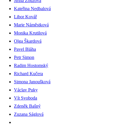
Jiřina Zouzová
Kateřina Nedbalová
Libor Kovář
Marie Náměstková
Monika Krutilová
Olga Škardová
Pavel Bláha
Petr Simon
Radim Hostomský
Richard Kučera
Simona Janoušková
Václav Puky
Vít Svoboda
Zdeněk Bašný
Zuzana Ságlová