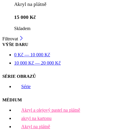
Akryl na plátně
15 000
Kč
Skladem
Filtrovat
VÝŠE DARU
0
Kč
—
10 000
Kč
10 000
Kč
—
20 000
Kč
SÉRIE OBRAZŮ
Série
MÉDIUM
Akryl a olejový pastel na plátně
akryl na kartonu
Akryl na plátně