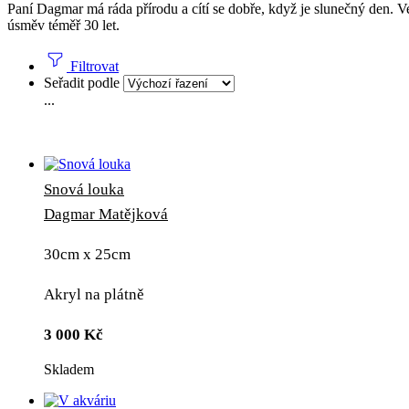
Paní Dagmar má ráda přírodu a cítí se dobře, když je slunečný den. Ve
úsměv téměř 30 let.
Filtrovat
Seřadit podle
...
Snová louka
Dagmar Matějková
30cm x 25cm
Akryl na plátně
3 000
Kč
Skladem