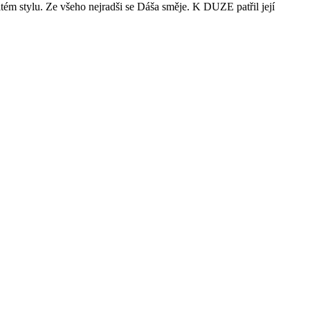
itém stylu. Ze všeho nejradši se Dáša směje. K DUZE patřil její