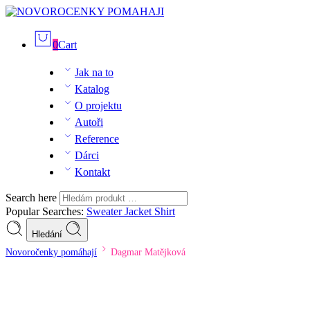
0
Cart
Jak na to
Katalog
O projektu
Autoři
Reference
Dárci
Kontakt
Search here
Popular Searches:
Sweater
Jacket
Shirt
Hledání
Novoročenky pomáhají
Dagmar Matějková