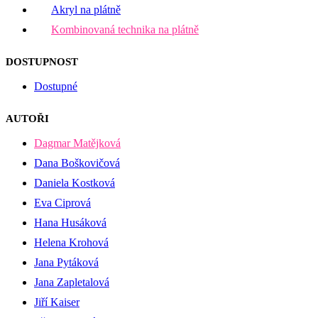
Akryl na plátně
Kombinovaná technika na plátně
DOSTUPNOST
Dostupné
AUTOŘI
Dagmar Matějková
Dana Boškovičová
Daniela Kostková
Eva Ciprová
Hana Husáková
Helena Krohová
Jana Pytáková
Jana Zapletalová
Jiří Kaiser