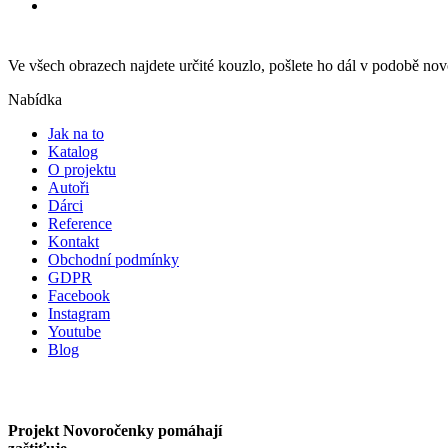
Ve všech obrazech najdete určité kouzlo, pošlete ho dál v podobě n
Nabídka
Jak na to
Katalog
O projektu
Autoři
Dárci
Reference
Kontakt
Obchodní podmínky
GDPR
Facebook
Instagram
Youtube
Blog
Projekt Novoročenky pomáhají