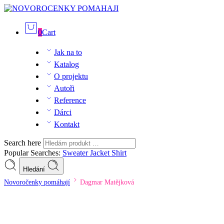
0
Cart
Jak na to
Katalog
O projektu
Autoři
Reference
Dárci
Kontakt
Search here
Popular Searches:
Sweater
Jacket
Shirt
Hledání
Novoročenky pomáhají
Dagmar Matějková