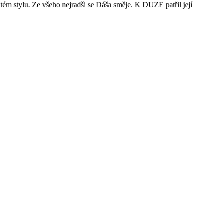
itém stylu. Ze všeho nejradši se Dáša směje. K DUZE patřil její