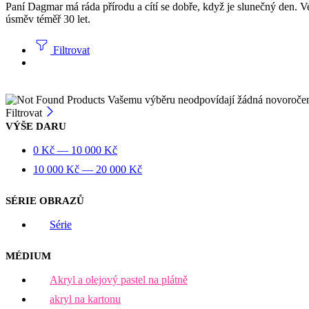
Paní Dagmar má ráda přírodu a cítí se dobře, když je slunečný den. Ve
úsměv téměř 30 let.
Filtrovat
Vašemu výběru neodpovídají žádná novoroče
Filtrovat
VÝŠE DARU
0
Kč
—
10 000
Kč
10 000
Kč
—
20 000
Kč
SÉRIE OBRAZŮ
Série
MÉDIUM
Akryl a olejový pastel na plátně
akryl na kartonu