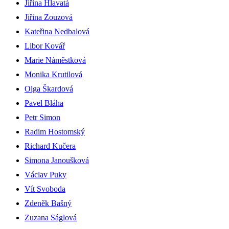
Jiřina Hlavatá
Jiřina Zouzová
Kateřina Nedbalová
Libor Kovář
Marie Náměstková
Monika Krutilová
Olga Škardová
Pavel Bláha
Petr Simon
Radim Hostomský
Richard Kučera
Simona Janoušková
Václav Puky
Vít Svoboda
Zdeněk Bašný
Zuzana Ságlová