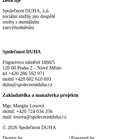
zaštiťuje
Společnost DUHA, z.ú.
sociální služby pro dospělé
osoby s mentálním
znevýhodněním
Společnost DUHA
Fügnerovo náměstí 1866/5
120 00 Praha 2 – Nové Město
tel +420 286 592 971
mobil +420 602 610 693
duha@spolecnostduha.cz
Zakladatelka a manažerka projektu
Mgr. Margita Losová
mobil: +420 724 034 356
mail: losova@spolecnostduha.cz
© 2026 Společnost DUHA
Design by
| Powered by
Šárka Sadiie Adamová
Kupodivu