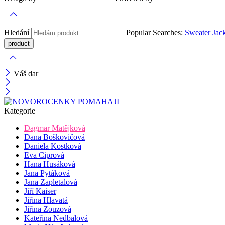
Hledání
Popular Searches:
Sweater
Jac
Váš dar
Kategorie
Dagmar Matějková
Dana Boškovičová
Daniela Kostková
Eva Ciprová
Hana Husáková
Jana Pytáková
Jana Zapletalová
Jiří Kaiser
Jiřina Hlavatá
Jiřina Zouzová
Kateřina Nedbalová