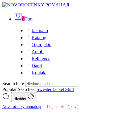
0
Cart
Jak na to
Katalog
O projektu
Autoři
Reference
Dárci
Kontakt
Search here
Popular Searches:
Sweater
Jacket
Shirt
Hledání
Novoročenky pomáhají
Dagmar Matějková