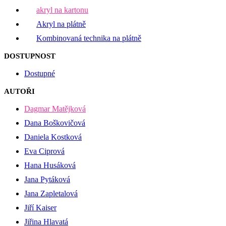
akryl na kartonu
Akryl na plátně
Kombinovaná technika na plátně
DOSTUPNOST
Dostupné
AUTOŘI
Dagmar Matějková
Dana Boškovičová
Daniela Kostková
Eva Ciprová
Hana Husáková
Jana Pytáková
Jana Zapletalová
Jiří Kaiser
Jiřina Hlavatá