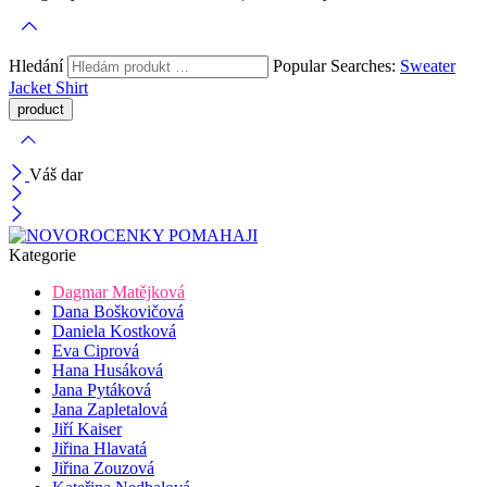
Hledání
Popular Searches:
Sweater
Jacket
Shirt
Váš dar
Kategorie
Dagmar Matějková
Dana Boškovičová
Daniela Kostková
Eva Ciprová
Hana Husáková
Jana Pytáková
Jana Zapletalová
Jiří Kaiser
Jiřina Hlavatá
Jiřina Zouzová