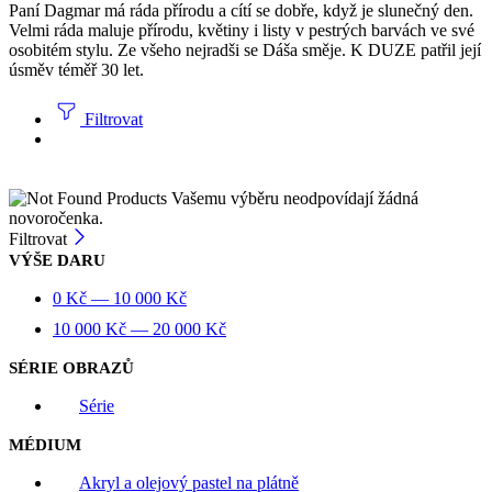
Paní Dagmar má ráda přírodu a cítí se dobře, když je slunečný den.
Velmi ráda maluje přírodu, květiny i listy v pestrých barvách ve své
osobitém stylu. Ze všeho nejradši se Dáša směje. K DUZE patřil její
úsměv téměř 30 let.
Filtrovat
Vašemu výběru neodpovídají žádná
novoročenka.
Filtrovat
VÝŠE DARU
0
Kč
—
10 000
Kč
10 000
Kč
—
20 000
Kč
SÉRIE OBRAZŮ
Série
MÉDIUM
Akryl a olejový pastel na plátně