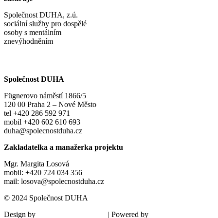
Společnost DUHA, z.ú.
sociální služby pro dospělé
osoby s mentálním
znevýhodněním
Společnost DUHA
Fügnerovo náměstí 1866/5
120 00 Praha 2 – Nové Město
tel +420 286 592 971
mobil +420 602 610 693
duha@spolecnostduha.cz
Zakladatelka a manažerka projektu
Mgr. Margita Losová
mobil: +420 724 034 356
mail: losova@spolecnostduha.cz
© 2024 Společnost DUHA
Design by
| Powered by
Šárka Sadiie Adamová
Kupodivu