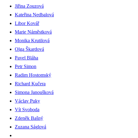
Jiřina Zouzová
Kateřina Nedbalová
Libor Kovář
Marie Náměstková
Monika Krutilová
Olga Škardová
Pavel Bláha
Petr Simon
Radim Hostomský
Richard Kučera
Simona Janoušková
Václav Puky
Vít Svoboda
Zdeněk Bašný
Zuzana Ságlová