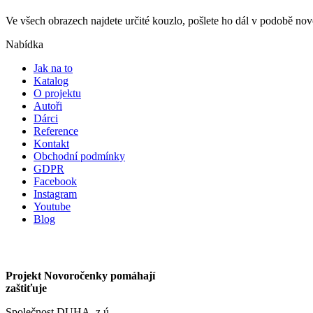
Ve všech obrazech najdete určité kouzlo, pošlete ho dál v podobě n
Nabídka
Jak na to
Katalog
O projektu
Autoři
Dárci
Reference
Kontakt
Obchodní podmínky
GDPR
Facebook
Instagram
Youtube
Blog
Projekt Novoročenky pomáhají
zaštiťuje
Společnost DUHA, z.ú.