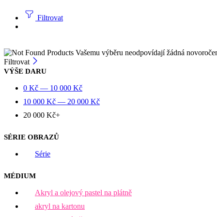
Filtrovat
Vašemu výběru neodpovídají žádná novoroče
Filtrovat
VÝŠE DARU
0
Kč
—
10 000
Kč
10 000
Kč
—
20 000
Kč
20 000
Kč
+
SÉRIE OBRAZŮ
Série
MÉDIUM
Akryl a olejový pastel na plátně
akryl na kartonu