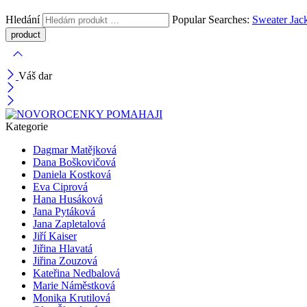
Hledání
Popular Searches:
Sweater
Jac
Váš dar
Kategorie
Dagmar Matějková
Dana Boškovičová
Daniela Kostková
Eva Ciprová
Hana Husáková
Jana Pytáková
Jana Zapletalová
Jiří Kaiser
Jiřina Hlavatá
Jiřina Zouzová
Kateřina Nedbalová
Marie Náměstková
Monika Krutilová