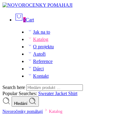
0
Cart
Jak na to
Katalog
O projektu
Autoři
Reference
Dárci
Kontakt
Search here
Popular Searches:
Sweater
Jacket
Shirt
Hledání
Novoročenky pomáhají
Katalog