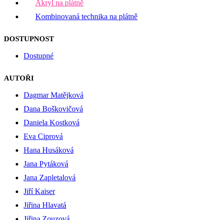
Akryl na plátně
Kombinovaná technika na plátně
DOSTUPNOST
Dostupné
AUTOŘI
Dagmar Matějková
Dana Boškovičová
Daniela Kostková
Eva Ciprová
Hana Husáková
Jana Pytáková
Jana Zapletalová
Jiří Kaiser
Jiřina Hlavatá
Jiřina Zouzová