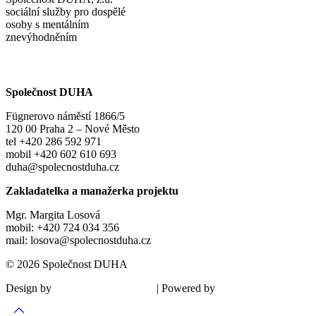
sociální služby pro dospělé
osoby s mentálním
znevýhodněním
Společnost DUHA
Fügnerovo náměstí 1866/5
120 00 Praha 2 – Nové Město
tel +420 286 592 971
mobil +420 602 610 693
duha@spolecnostduha.cz
Zakladatelka a manažerka projektu
Mgr. Margita Losová
mobil: +420 724 034 356
mail: losova@spolecnostduha.cz
© 2026 Společnost DUHA
Design by
| Powered by
Šárka Sadiie Adamová
Kupodivu