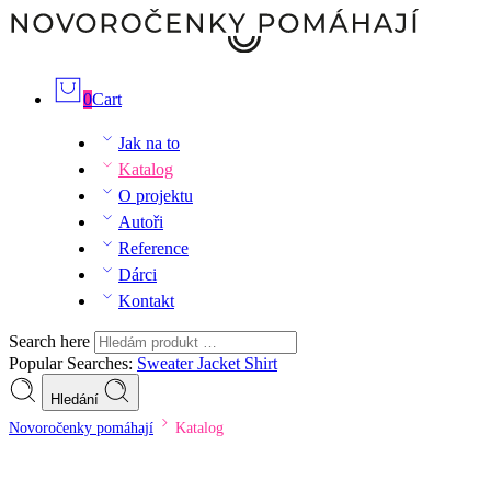
0
Cart
Jak na to
Katalog
O projektu
Autoři
Reference
Dárci
Kontakt
Search here
Popular Searches:
Sweater
Jacket
Shirt
Hledání
Novoročenky pomáhají
Katalog