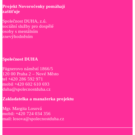
Projekt Novoročenky pomáhají
zaštiťuje
Společnost DUHA, z.ú.
sociální služby pro dospělé
osoby s mentálním
znevýhodněním
Společnost DUHA
Fügnerovo náměstí 1866/5
120 00 Praha 2 – Nové Město
tel +420 286 592 971
mobil +420 602 610 693
duha@spolecnostduha.cz
Zakladatelka a manažerka projektu
Mgr. Margita Losová
mobil: +420 724 034 356
mail: losova@spolecnostduha.cz