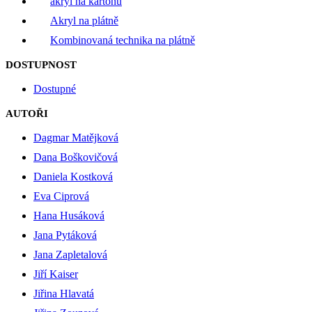
akryl na kartonu
Akryl na plátně
Kombinovaná technika na plátně
DOSTUPNOST
Dostupné
AUTOŘI
Dagmar Matějková
Dana Boškovičová
Daniela Kostková
Eva Ciprová
Hana Husáková
Jana Pytáková
Jana Zapletalová
Jiří Kaiser
Jiřina Hlavatá