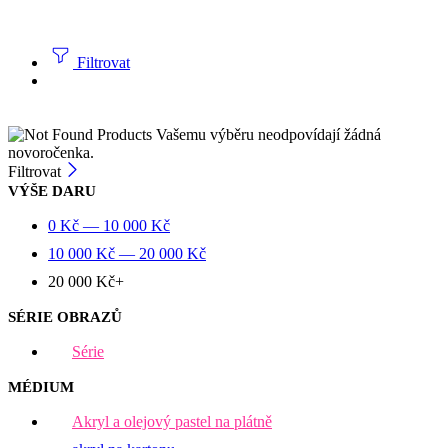
Filtrovat
Vašemu výběru neodpovídají žádná
novoročenka.
Filtrovat
VÝŠE DARU
0
Kč
—
10 000
Kč
10 000
Kč
—
20 000
Kč
20 000
Kč
+
SÉRIE OBRAZŮ
Série
MÉDIUM
Akryl a olejový pastel na plátně