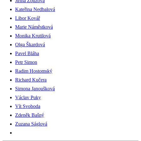
Jiřina Zouzová
Kateřina Nedbalová
Libor Kovář
Marie Náměstková
Monika Krutilová
Olga Škardová
Pavel Bláha
Petr Simon
Radim Hostomský
Richard Kučera
Simona Janoušková
Václav Puky
Vít Svoboda
Zdeněk Bašný
Zuzana Ságlová