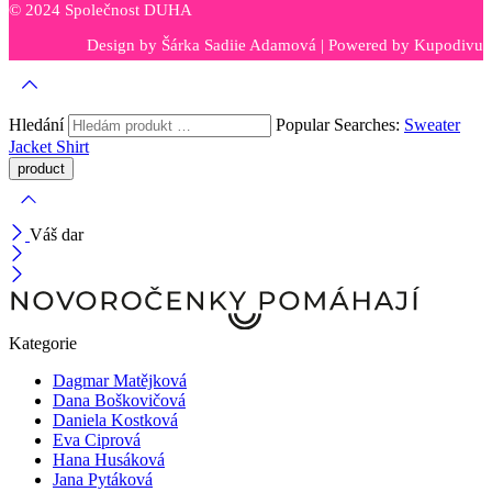
© 2024 Společnost DUHA
Design by
Šárka Sadiie Adamová
| Powered by
Kupodivu
Hledání
Popular Searches:
Sweater
Jacket
Shirt
Váš dar
Kategorie
Dagmar Matějková
Dana Boškovičová
Daniela Kostková
Eva Ciprová
Hana Husáková
Jana Pytáková