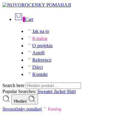
0
Cart
Jak na to
Katalog
O projektu
Autoři
Reference
Dárci
Kontakt
Search here
Popular Searches:
Sweater
Jacket
Shirt
Hledání
Novoročenky pomáhají
Katalog