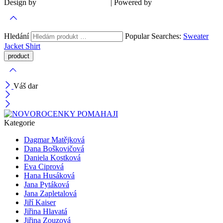
Design by
| Powered by
Šárka Sadiie Adamová
Kupodivu
Hledání
Popular Searches:
Sweater
Jacket
Shirt
Váš dar
Kategorie
Dagmar Matějková
Dana Boškovičová
Daniela Kostková
Eva Ciprová
Hana Husáková
Jana Pytáková
Jana Zapletalová
Jiří Kaiser
Jiřina Hlavatá
Jiřina Zouzová