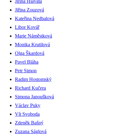
Jiřina Hlavatá
Jiřina Zouzová
Kateřina Nedbalová
Libor Kovář
Marie Náměstková
Monika Krutilová
Olga Škardová
Pavel Bláha
Petr Simon
Radim Hostomský
Richard Kučera
Simona Janoušková
Václav Puky
Vít Svoboda
Zdeněk Bašný
Zuzana Ságlová