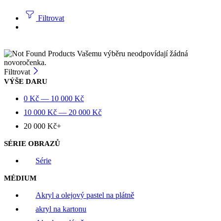
Filtrovat
Vašemu výběru neodpovídají žádná
novoročenka.
Filtrovat
VÝŠE DARU
0
Kč
—
10 000
Kč
10 000
Kč
—
20 000
Kč
20 000
Kč
+
SÉRIE OBRAZŮ
Série
MÉDIUM
Akryl a olejový pastel na plátně
akryl na kartonu