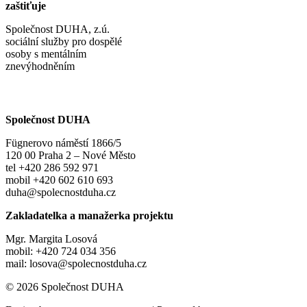
zaštiťuje
Společnost DUHA, z.ú.
sociální služby pro dospělé
osoby s mentálním
znevýhodněním
Společnost DUHA
Fügnerovo náměstí 1866/5
120 00 Praha 2 – Nové Město
tel +420 286 592 971
mobil +420 602 610 693
duha@spolecnostduha.cz
Zakladatelka a manažerka projektu
Mgr. Margita Losová
mobil: +420 724 034 356
mail: losova@spolecnostduha.cz
© 2026 Společnost DUHA