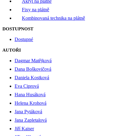
Akryl na plátně
Fixy na plátně
Kombinovaná technika na plátně
DOSTUPNOST
Dostupné
AUTOŘI
Dagmar Matějková
Dana Boškovičová
Daniela Kostková
Eva Ciprová
Hana Husáková
Helena Krohová
Jana Pytáková
Jana Zapletalová
Jiří Kaiser