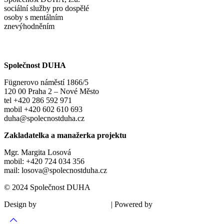
sociální služby pro dospělé
osoby s mentálním
znevýhodněním
Společnost DUHA
Fügnerovo náměstí 1866/5
120 00 Praha 2 – Nové Město
tel +420 286 592 971
mobil +420 602 610 693
duha@spolecnostduha.cz
Zakladatelka a manažerka projektu
Mgr. Margita Losová
mobil: +420 724 034 356
mail: losova@spolecnostduha.cz
© 2024 Společnost DUHA
Design by
| Powered by
Šárka Sadiie Adamová
Kupodivu