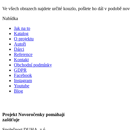
Ve všech obrazech najdete určité kouzlo, pošlete ho dál v podobě n
Nabídka
Jak na to
Katalog
O projektu
Autoři
Dárci
Reference
Kontakt
Obchodní podmínky
GDPR
Facebook
Instagram
Youtube
Blog
Projekt Novoročenky pomáhají
zaštiťuje
Společnost DUHA, z.ú.