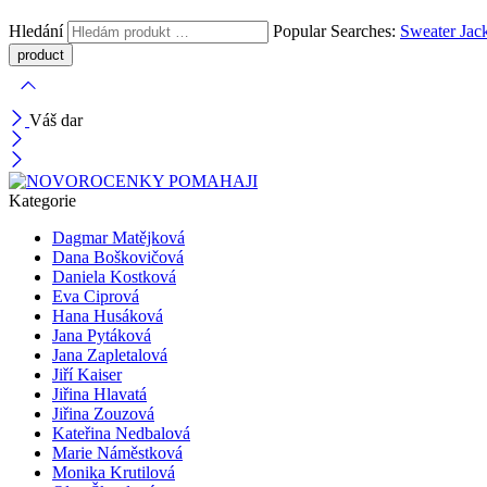
Hledání
Popular Searches:
Sweater
Jac
Váš dar
Kategorie
Dagmar Matějková
Dana Boškovičová
Daniela Kostková
Eva Ciprová
Hana Husáková
Jana Pytáková
Jana Zapletalová
Jiří Kaiser
Jiřina Hlavatá
Jiřina Zouzová
Kateřina Nedbalová
Marie Náměstková
Monika Krutilová