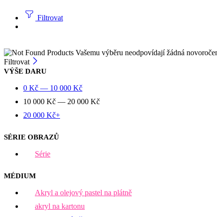
Filtrovat
Vašemu výběru neodpovídají žádná novoroče
Filtrovat
VÝŠE DARU
0
Kč
—
10 000
Kč
10 000
Kč
—
20 000
Kč
20 000
Kč
+
SÉRIE OBRAZŮ
Série
MÉDIUM
Akryl a olejový pastel na plátně
akryl na kartonu