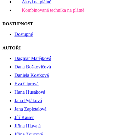
Akryl na plátně
Kombinovaná technika na plátně
DOSTUPNOST
Dostupné
AUTOŘI
Dagmar Matějková
Dana Boškovičová
Daniela Kostková
Eva Ciprová
Hana Husáková
Jana Pytáková
Jana Zapletalová
Jiří Kaiser
Jiřina Hlavatá
Jiřina Zouzová