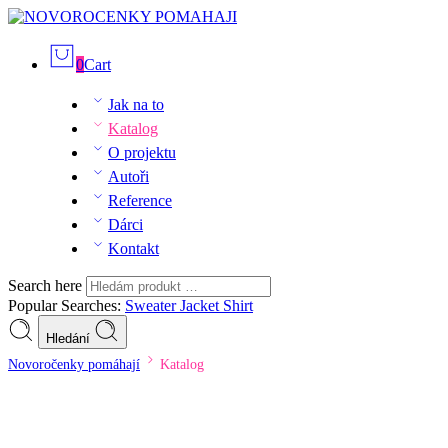
0
Cart
Jak na to
Katalog
O projektu
Autoři
Reference
Dárci
Kontakt
Search here
Popular Searches:
Sweater
Jacket
Shirt
Hledání
Novoročenky pomáhají
Katalog