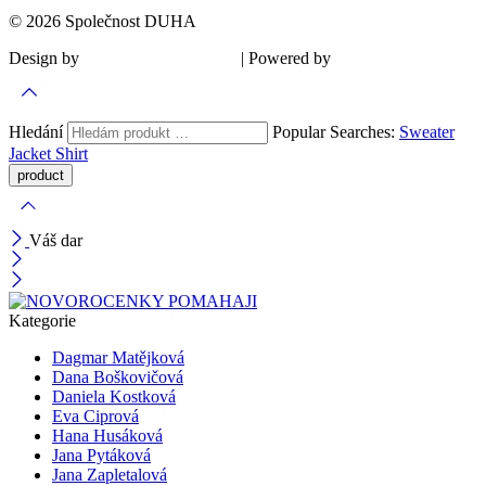
© 2026 Společnost DUHA
Design by
| Powered by
Šárka Sadiie Adamová
Kupodivu
Hledání
Popular Searches:
Sweater
Jacket
Shirt
Váš dar
Kategorie
Dagmar Matějková
Dana Boškovičová
Daniela Kostková
Eva Ciprová
Hana Husáková
Jana Pytáková
Jana Zapletalová