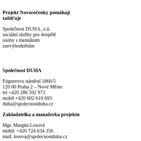
Projekt Novoročenky pomáhají
zaštiťuje
Společnost DUHA, z.ú.
sociální služby pro dospělé
osoby s mentálním
znevýhodněním
Společnost DUHA
Fügnerovo náměstí 1866/5
120 00 Praha 2 – Nové Město
tel +420 286 592 971
mobil +420 602 610 693
duha@spolecnostduha.cz
Zakladatelka a manažerka projektu
Mgr. Margita Losová
mobil: +420 724 034 356
mail: losova@spolecnostduha.cz