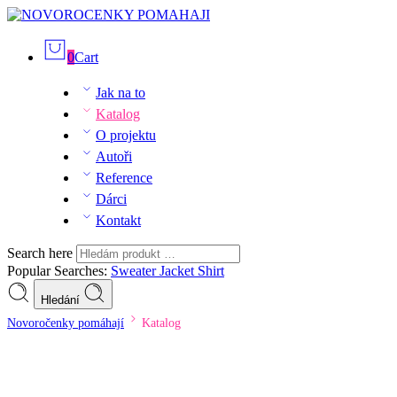
0
Cart
Jak na to
Katalog
O projektu
Autoři
Reference
Dárci
Kontakt
Search here
Popular Searches:
Sweater
Jacket
Shirt
Hledání
Novoročenky pomáhají
Katalog