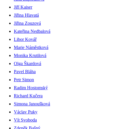
Jiří Kaiser
Jiřina Hlavatá
Jiřina Zouzová
Kateřina Nedbalová
Libor Kovář
Marie Náměstková
Monika Krutilová
Olga Škardová
Pavel Bláha
Petr Simon
Radim Hostomský
Richard Kučera
Simona Janoušková
Václav Puky
Vít Svoboda
Zdeněk Bašný