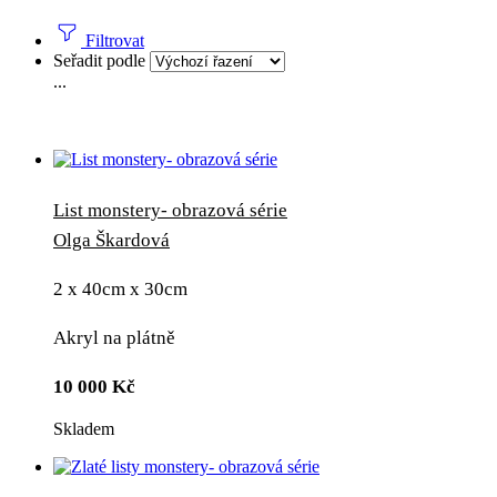
Filtrovat
Seřadit podle
...
List monstery- obrazová série
Olga Škardová
2 x 40cm x 30cm
Akryl na plátně
10 000
Kč
Skladem