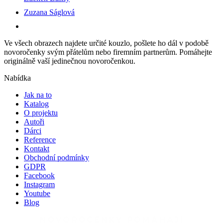
Zuzana Ságlová
Ve všech obrazech najdete určité kouzlo, pošlete ho dál v podobě
novoročenky svým přátelům nebo firemním partnerům. Pomáhejte
originálně vaší jedinečnou novoročenkou.
Nabídka
Jak na to
Katalog
O projektu
Autoři
Dárci
Reference
Kontakt
Obchodní podmínky
GDPR
Facebook
Instagram
Youtube
Blog