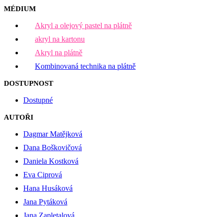
MÉDIUM
Akryl a olejový pastel na plátně
akryl na kartonu
Akryl na plátně
Kombinovaná technika na plátně
DOSTUPNOST
Dostupné
AUTOŘI
Dagmar Matějková
Dana Boškovičová
Daniela Kostková
Eva Ciprová
Hana Husáková
Jana Pytáková
Jana Zapletalová