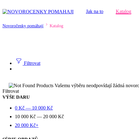
Jak na to
Katalog
Novoročenky pomáhají
Katalog
Filtrovat
Vašemu výběru neodpovídají žádná novor
Filtrovat
VÝŠE DARU
0
Kč
—
10 000
Kč
10 000
Kč
—
20 000
Kč
20 000
Kč
+