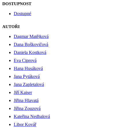
DOSTUPNOST
Dostupné
AUTOŘI
Dagmar Matějková
Dana Boškovičová
Daniela Kostková
Eva Ciprová
Hana Husáková
Jana Pytáková
Jana Zapletalová
Jiří Kaiser
Jiřina Hlavatá
Jiřina Zouzová
Kateřina Nedbalová
Libor Kovář