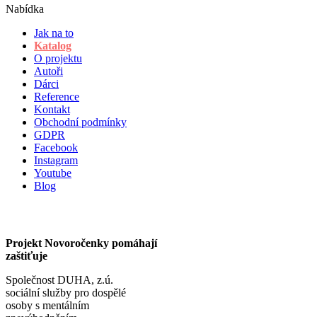
Nabídka
Jak na to
Katalog
O projektu
Autoři
Dárci
Reference
Kontakt
Obchodní podmínky
GDPR
Facebook
Instagram
Youtube
Blog
Projekt Novoročenky pomáhají
zaštiťuje
Společnost DUHA, z.ú.
sociální služby pro dospělé
osoby s mentálním