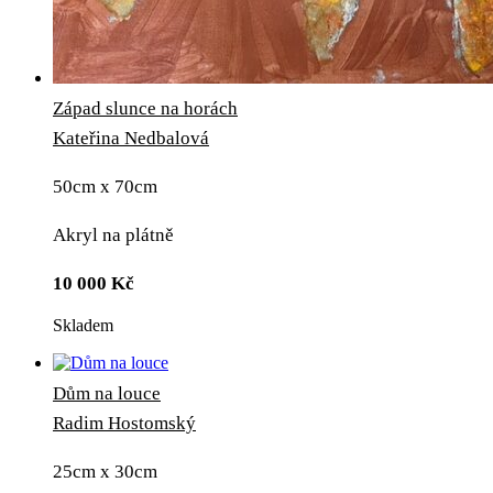
Západ slunce na horách
Kateřina Nedbalová
50cm x 70cm
Akryl na plátně
10 000
Kč
Skladem
Dům na louce
Radim Hostomský
25cm x 30cm