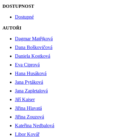
DOSTUPNOST
Dostupné
AUTOŘI
Dagmar Matějková
Dana Boškovičová
Daniela Kostková
Eva Ciprová
Hana Husáková
Jana Pytáková
Jana Zapletalová
Jiří Kaiser
Jiřina Hlavatá
Jiřina Zouzová
Kateřina Nedbalová
Libor Kovář