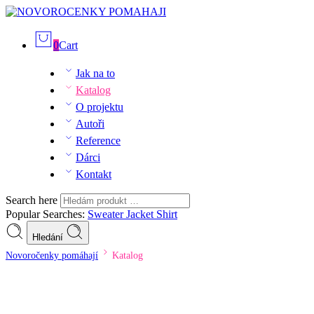
0
Cart
Jak na to
Katalog
O projektu
Autoři
Reference
Dárci
Kontakt
Search here
Popular Searches:
Sweater
Jacket
Shirt
Hledání
Novoročenky pomáhají
Katalog