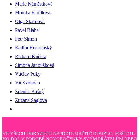
Marie Náměstková
Monika Krutilová
Olga Škardová
Pavel Bláha
Petr Simon
Radim Hostomský
Richard Kučera
Simona Janoušková
Václav Puky
Vít Svoboda
Zdeněk Bašný
Zuzana Ságlová
VE VŠECH OBRAZECH NAJDETE URČITÉ KOUZLO, POŠLETE
HO DÁL V PODOBĚ NOVOROČENKY SVÝM PŘÁTELŮM NEBO