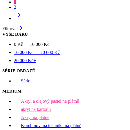
1
2
Filtrovat
VÝŠE DARU
0
Kč
—
10 000
Kč
10 000
Kč
—
20 000
Kč
20 000
Kč
+
SÉRIE OBRAZŮ
Série
MÉDIUM
Akryl a olejový pastel na plátně
akryl na kartonu
Akryl na plátně
Kombinovaná technika na plátně