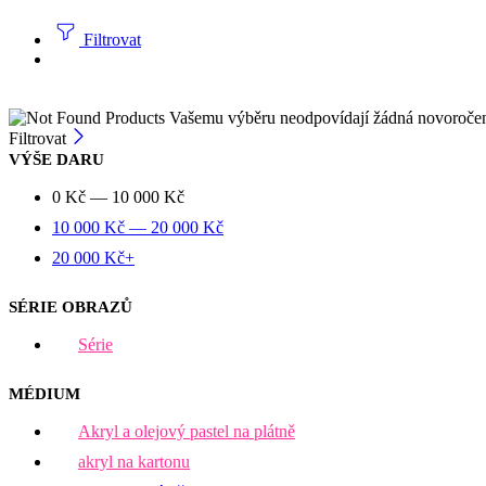
Filtrovat
Vašemu výběru neodpovídají žádná novoroče
Filtrovat
VÝŠE DARU
0
Kč
—
10 000
Kč
10 000
Kč
—
20 000
Kč
20 000
Kč
+
SÉRIE OBRAZŮ
Série
MÉDIUM
Akryl a olejový pastel na plátně
akryl na kartonu