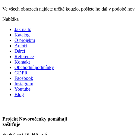
Ve všech obrazech najdete určité kouzlo, pošlete ho dál v podobě n
Nabídka
Jak na to
Katalog
O projektu
Autoři
Dárci
Reference
Kontakt
Obchodní podmínky
GDPR
Facebook
Instagram
Youtube
Blog
Projekt Novoročenky pomáhají
zaštiťuje
Společnost DUHA, z.ú.