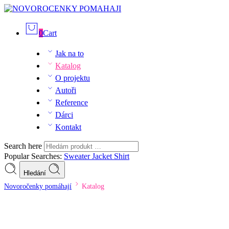
0
Cart
Jak na to
Katalog
O projektu
Autoři
Reference
Dárci
Kontakt
Search here
Popular Searches:
Sweater
Jacket
Shirt
Hledání
Novoročenky pomáhají
Katalog