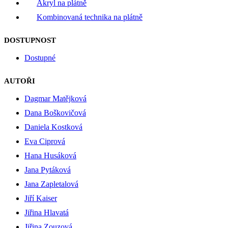
Akryl na plátně
Kombinovaná technika na plátně
DOSTUPNOST
Dostupné
AUTOŘI
Dagmar Matějková
Dana Boškovičová
Daniela Kostková
Eva Ciprová
Hana Husáková
Jana Pytáková
Jana Zapletalová
Jiří Kaiser
Jiřina Hlavatá
Jiřina Zouzová