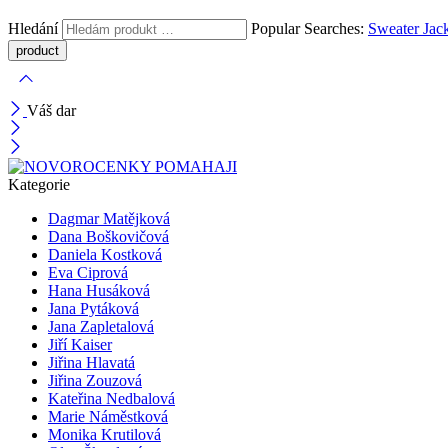
Hledání
Popular Searches:
Sweater
Jac
Váš dar
Kategorie
Dagmar Matějková
Dana Boškovičová
Daniela Kostková
Eva Ciprová
Hana Husáková
Jana Pytáková
Jana Zapletalová
Jiří Kaiser
Jiřina Hlavatá
Jiřina Zouzová
Kateřina Nedbalová
Marie Náměstková
Monika Krutilová