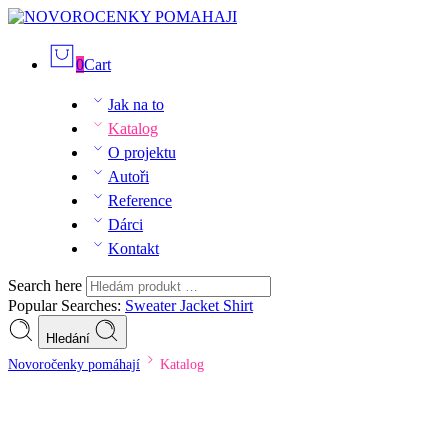
0
Cart
Jak na to
Katalog
O projektu
Autoři
Reference
Dárci
Kontakt
Search here
Popular Searches:
Sweater
Jacket
Shirt
Hledání
Novoročenky pomáhají
Katalog