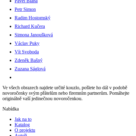
Pavel Bláha
Petr Simon
Radim Hostomský
Richard Kučera
Simona Janoušková
Václav Puky
Vít Svoboda
Zdeněk Bašný
Zuzana Ságlová
Ve všech obrazech najdete určité kouzlo, pošlete ho dál v podobě
novoročenky svým přátelům nebo firemním partnerům. Pomáhejte
originálně vaší jedinečnou novoročenkou.
Nabídka
Jak na to
Katalog
O projektu
Autoři