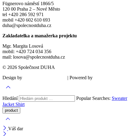
Fügnerovo náměstí 1866/5
120 00 Praha 2 – Nové Město
tel +420 286 592 971
mobil +420 602 610 693
duha@spolecnostduha.cz
Zakladatelka a manažerka projektu
Mgr. Margita Losová
mobil: +420 724 034 356
mail: losova@spolecnostduha.cz
© 2026 Společnost DUHA
Design by
| Powered by
Šárka Sadiie Adamová
Kupodivu
Hledání
Popular Searches:
Sweater
Jacket
Shirt
Váš dar