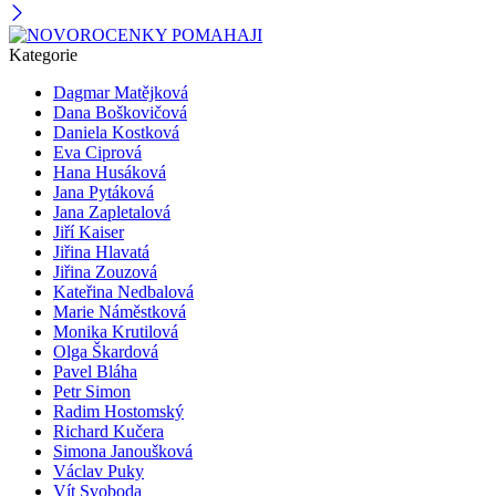
Kategorie
Dagmar Matějková
Dana Boškovičová
Daniela Kostková
Eva Ciprová
Hana Husáková
Jana Pytáková
Jana Zapletalová
Jiří Kaiser
Jiřina Hlavatá
Jiřina Zouzová
Kateřina Nedbalová
Marie Náměstková
Monika Krutilová
Olga Škardová
Pavel Bláha
Petr Simon
Radim Hostomský
Richard Kučera
Simona Janoušková
Václav Puky
Vít Svoboda