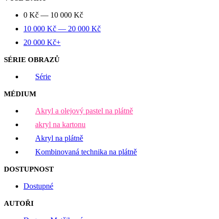
0
Kč
—
10 000
Kč
10 000
Kč
—
20 000
Kč
20 000
Kč
+
SÉRIE OBRAZŮ
Série
MÉDIUM
Akryl a olejový pastel na plátně
akryl na kartonu
Akryl na plátně
Kombinovaná technika na plátně
DOSTUPNOST
Dostupné
AUTOŘI