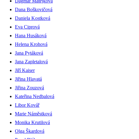
Dagmar Matějková
Dana Boškovičová
Daniela Kostková
Eva Ciprová
Hana Husáková
Helena Krohová
Jana Pytáková
Jana Zapletalová
Jiří Kaiser
Jiřina Hlavatá
Jiřina Zouzová
Kateřina Nedbalová
Libor Kovář
Marie Náměstková
Monika Krutilová
Olga Škardová