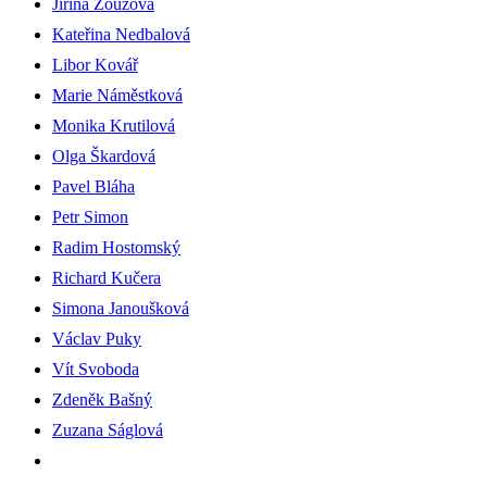
Jiřina Zouzová
Kateřina Nedbalová
Libor Kovář
Marie Náměstková
Monika Krutilová
Olga Škardová
Pavel Bláha
Petr Simon
Radim Hostomský
Richard Kučera
Simona Janoušková
Václav Puky
Vít Svoboda
Zdeněk Bašný
Zuzana Ságlová