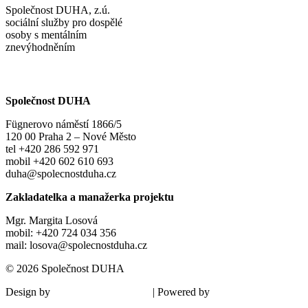
Společnost DUHA, z.ú.
sociální služby pro dospělé
osoby s mentálním
znevýhodněním
Společnost DUHA
Fügnerovo náměstí 1866/5
120 00 Praha 2 – Nové Město
tel +420 286 592 971
mobil +420 602 610 693
duha@spolecnostduha.cz
Zakladatelka a manažerka projektu
Mgr. Margita Losová
mobil: +420 724 034 356
mail: losova@spolecnostduha.cz
© 2026 Společnost DUHA
Design by
| Powered by
Šárka Sadiie Adamová
Kupodivu