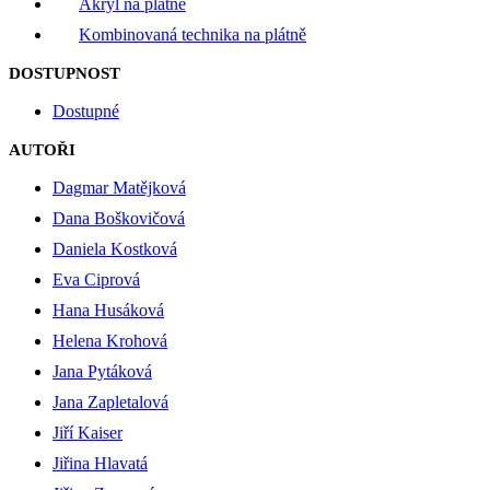
Akryl na plátně
Kombinovaná technika na plátně
DOSTUPNOST
Dostupné
AUTOŘI
Dagmar Matějková
Dana Boškovičová
Daniela Kostková
Eva Ciprová
Hana Husáková
Helena Krohová
Jana Pytáková
Jana Zapletalová
Jiří Kaiser
Jiřina Hlavatá