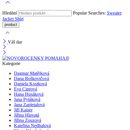
Hledání
Popular Searches:
Sweater
Jacket
Shirt
Váš dar
Kategorie
Dagmar Matějková
Dana Boškovičová
Daniela Kostková
Eva Ciprová
Hana Husáková
Jana Pytáková
Jana Zapletalová
Jiří Kaiser
Jiřina Hlavatá
Jiřina Zouzová
Kateřina Nedbalová