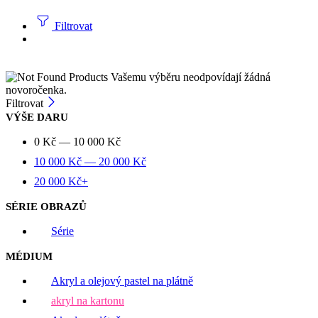
Filtrovat
Vašemu výběru neodpovídají žádná
novoročenka.
Filtrovat
VÝŠE DARU
0
Kč
—
10 000
Kč
10 000
Kč
—
20 000
Kč
20 000
Kč
+
SÉRIE OBRAZŮ
Série
MÉDIUM
Akryl a olejový pastel na plátně
akryl na kartonu