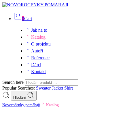
0
Cart
Jak na to
Katalog
O projektu
Autoři
Reference
Dárci
Kontakt
Search here
Popular Searches:
Sweater
Jacket
Shirt
Hledání
Novoročenky pomáhají
Katalog