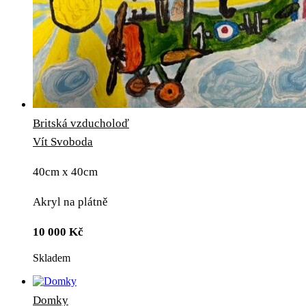
Britská vzducholoď
Vít Svoboda
40cm x 40cm
Akryl na plátně
10 000
Kč
Skladem
Domky