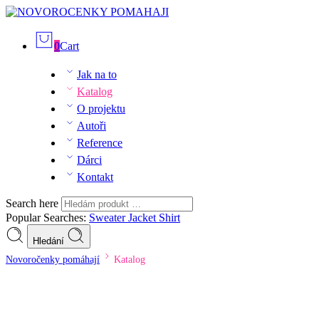
0
Cart
Jak na to
Katalog
O projektu
Autoři
Reference
Dárci
Kontakt
Search here
Popular Searches:
Sweater
Jacket
Shirt
Hledání
Novoročenky pomáhají
Katalog