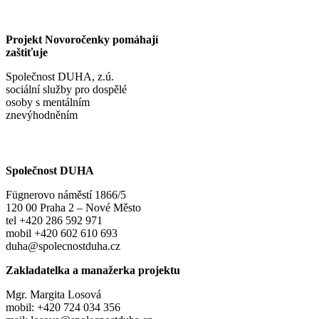
Projekt Novoročenky pomáhají
zaštiťuje
Společnost DUHA, z.ú.
sociální služby pro dospělé
osoby s mentálním
znevýhodněním
Společnost DUHA
Fügnerovo náměstí 1866/5
120 00 Praha 2 – Nové Město
tel +420 286 592 971
mobil +420 602 610 693
duha@spolecnostduha.cz
Zakladatelka a manažerka projektu
Mgr. Margita Losová
mobil: +420 724 034 356