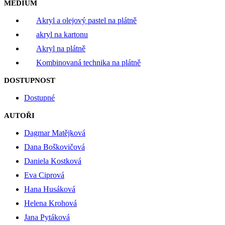
MÉDIUM
Akryl a olejový pastel na plátně
akryl na kartonu
Akryl na plátně
Kombinovaná technika na plátně
DOSTUPNOST
Dostupné
AUTOŘI
Dagmar Matějková
Dana Boškovičová
Daniela Kostková
Eva Ciprová
Hana Husáková
Helena Krohová
Jana Pytáková