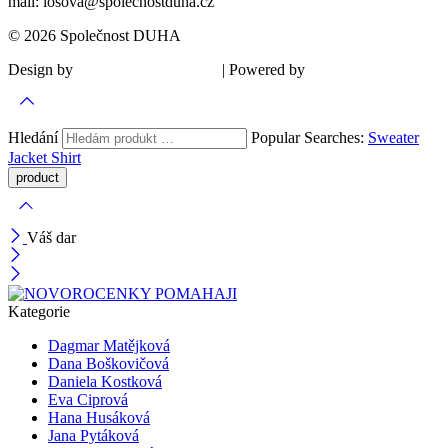
mail: losova@spolecnostduha.cz
© 2026 Společnost DUHA
Design by
| Powered by
Šárka Sadiie Adamová
Kupodivu
Hledání
Popular Searches:
Sweater
Jacket
Shirt
Váš dar
Kategorie
Dagmar Matějková
Dana Boškovičová
Daniela Kostková
Eva Ciprová
Hana Husáková
Jana Pytáková