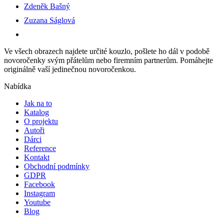
Zdeněk Bašný
Zuzana Ságlová
Ve všech obrazech najdete určité kouzlo, pošlete ho dál v podobě
novoročenky svým přátelům nebo firemním partnerům. Pomáhejte
originálně vaší jedinečnou novoročenkou.
Nabídka
Jak na to
Katalog
O projektu
Autoři
Dárci
Reference
Kontakt
Obchodní podmínky
GDPR
Facebook
Instagram
Youtube
Blog