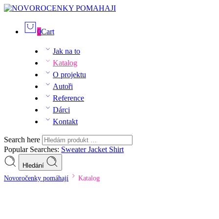
0
Cart
Jak na to
Katalog
O projektu
Autoři
Reference
Dárci
Kontakt
Search here
Popular Searches:
Sweater
Jacket
Shirt
Hledání
Novoročenky pomáhají
Katalog