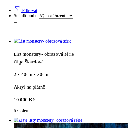
Filtrovat
Seřadit podle
...
List monstery- obrazová série
Olga Škardová
2 x 40cm x 30cm
Akryl na plátně
10 000
Kč
Skladem