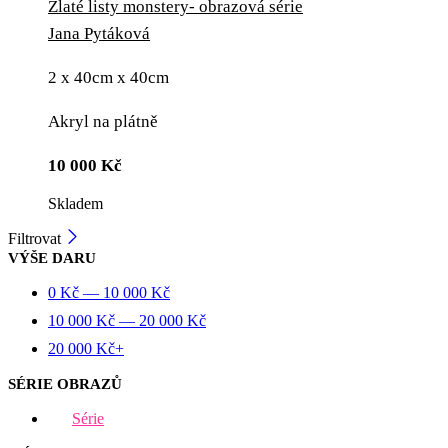
Zlaté listy monstery- obrazová série
Jana Pytáková
2 x 40cm x 40cm
Akryl na plátně
10 000
Kč
Skladem
Filtrovat
VÝŠE DARU
0
Kč
—
10 000
Kč
10 000
Kč
—
20 000
Kč
20 000
Kč
+
SÉRIE OBRAZŮ
Série