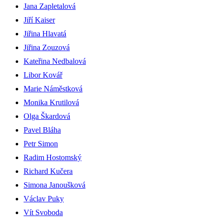
Jana Zapletalová
Jiří Kaiser
Jiřina Hlavatá
Jiřina Zouzová
Kateřina Nedbalová
Libor Kovář
Marie Náměstková
Monika Krutilová
Olga Škardová
Pavel Bláha
Petr Simon
Radim Hostomský
Richard Kučera
Simona Janoušková
Václav Puky
Vít Svoboda