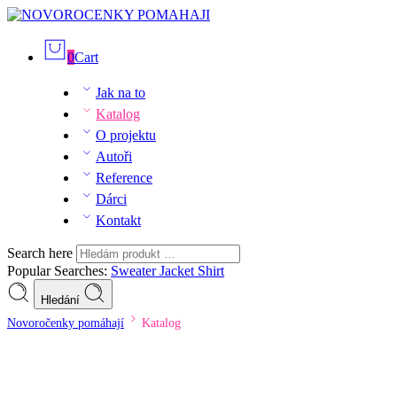
0
Cart
Jak na to
Katalog
O projektu
Autoři
Reference
Dárci
Kontakt
Search here
Popular Searches:
Sweater
Jacket
Shirt
Hledání
Novoročenky pomáhají
Katalog