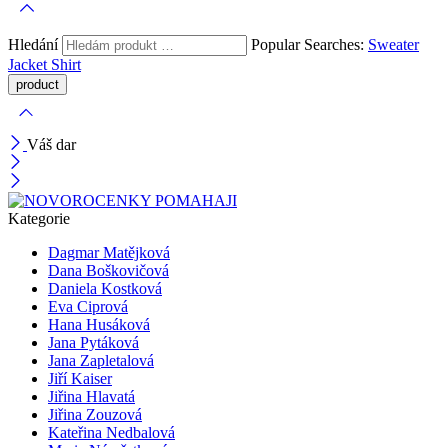
Hledání
Popular Searches:
Sweater
Jacket
Shirt
Váš dar
Kategorie
Dagmar Matějková
Dana Boškovičová
Daniela Kostková
Eva Ciprová
Hana Husáková
Jana Pytáková
Jana Zapletalová
Jiří Kaiser
Jiřina Hlavatá
Jiřina Zouzová
Kateřina Nedbalová