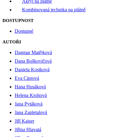
Akryl na plátně
Kombinovaná technika na plátně
DOSTUPNOST
Dostupné
AUTOŘI
Dagmar Matějková
Dana Boškovičová
Daniela Kostková
Eva Ciprová
Hana Husáková
Helena Krohová
Jana Pytáková
Jana Zapletalová
Jiří Kaiser
Jiřina Hlavatá