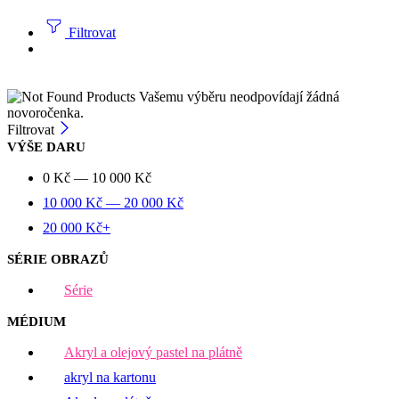
Filtrovat
Vašemu výběru neodpovídají žádná
novoročenka.
Filtrovat
VÝŠE DARU
0
Kč
—
10 000
Kč
10 000
Kč
—
20 000
Kč
20 000
Kč
+
SÉRIE OBRAZŮ
Série
MÉDIUM
Akryl a olejový pastel na plátně
akryl na kartonu