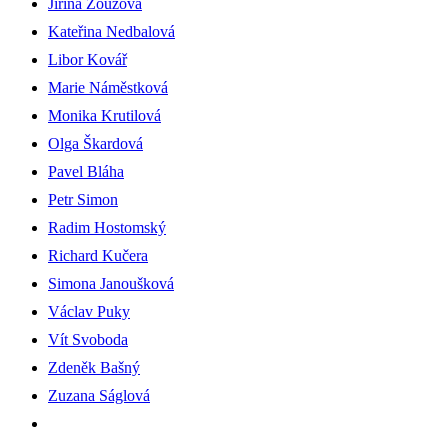
Jiřina Zouzová
Kateřina Nedbalová
Libor Kovář
Marie Náměstková
Monika Krutilová
Olga Škardová
Pavel Bláha
Petr Simon
Radim Hostomský
Richard Kučera
Simona Janoušková
Václav Puky
Vít Svoboda
Zdeněk Bašný
Zuzana Ságlová