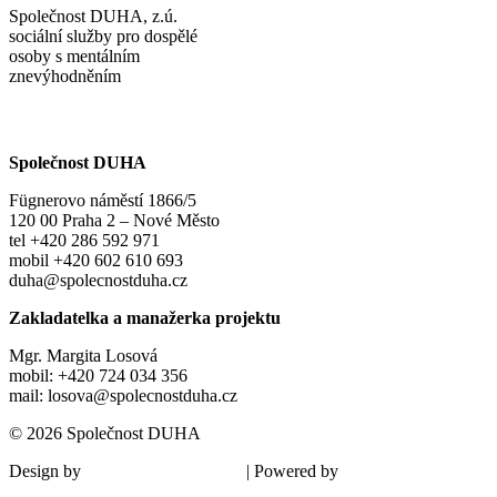
Společnost DUHA, z.ú.
sociální služby pro dospělé
osoby s mentálním
znevýhodněním
Společnost DUHA
Fügnerovo náměstí 1866/5
120 00 Praha 2 – Nové Město
tel +420 286 592 971
mobil +420 602 610 693
duha@spolecnostduha.cz
Zakladatelka a manažerka projektu
Mgr. Margita Losová
mobil: +420 724 034 356
mail: losova@spolecnostduha.cz
© 2026 Společnost DUHA
Design by
| Powered by
Šárka Sadiie Adamová
Kupodivu