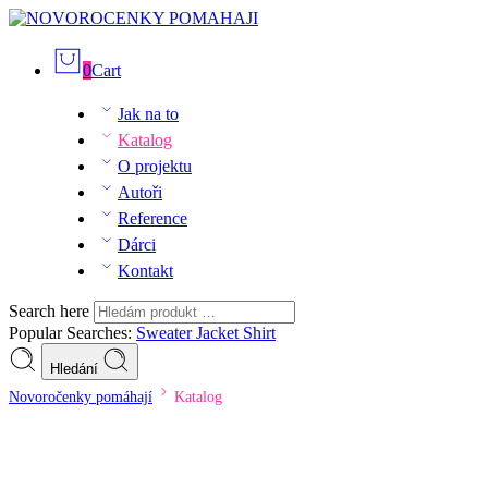
0
Cart
Jak na to
Katalog
O projektu
Autoři
Reference
Dárci
Kontakt
Search here
Popular Searches:
Sweater
Jacket
Shirt
Hledání
Novoročenky pomáhají
Katalog