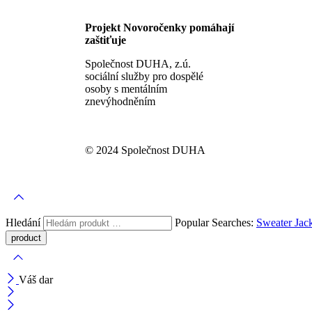
Projekt Novoročenky pomáhají
zaštiťuje
Společnost DUHA, z.ú.
sociální služby pro dospělé
osoby s mentálním
znevýhodněním
© 2024 Společnost DUHA
Hledání
Popular Searches:
Sweater
Jac
Váš dar