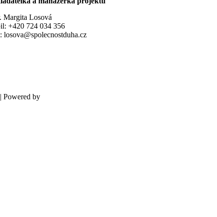
ladatelka a manažerka projektu
. Margita Losová
il: +420 724 034 356
l: losova@spolecnostduha.cz
| Powered by
Kupodivu