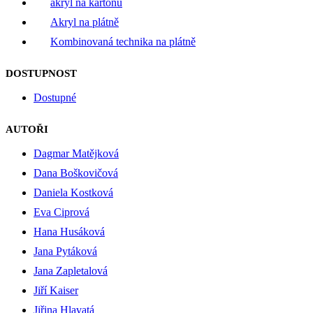
akryl na kartonu
Akryl na plátně
Kombinovaná technika na plátně
DOSTUPNOST
Dostupné
AUTOŘI
Dagmar Matějková
Dana Boškovičová
Daniela Kostková
Eva Ciprová
Hana Husáková
Jana Pytáková
Jana Zapletalová
Jiří Kaiser
Jiřina Hlavatá