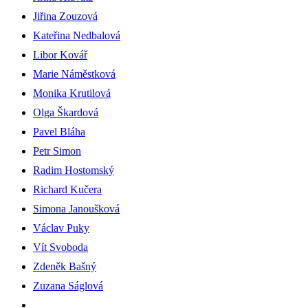
Jiřina Zouzová
Kateřina Nedbalová
Libor Kovář
Marie Náměstková
Monika Krutilová
Olga Škardová
Pavel Bláha
Petr Simon
Radim Hostomský
Richard Kučera
Simona Janoušková
Václav Puky
Vít Svoboda
Zdeněk Bašný
Zuzana Ságlová