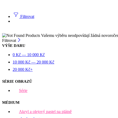
Filtrovat
Vašemu výběru neodpovídají žádná novoroče
Filtrovat
VÝŠE DARU
0
Kč
—
10 000
Kč
10 000
Kč
—
20 000
Kč
20 000
Kč
+
SÉRIE OBRAZŮ
Série
MÉDIUM
Akryl a olejový pastel na plátně