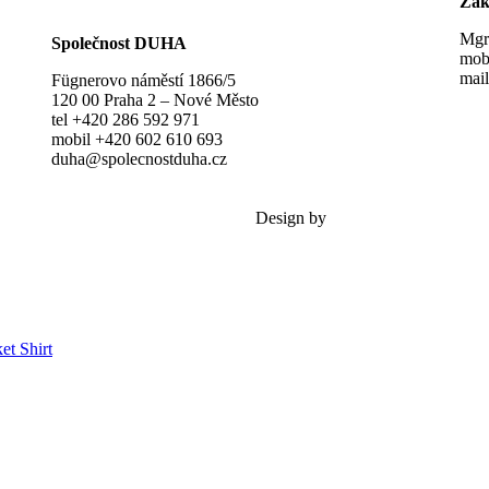
Zak
Mgr
Společnost DUHA
mob
mai
Fügnerovo náměstí 1866/5
120 00 Praha 2 – Nové Město
tel +420 286 592 971
mobil +420 602 610 693
duha@spolecnostduha.cz
Design by
Šárka Sadiie Adamová
ket
Shirt