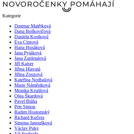
Kategorie
Dagmar Matějková
Dana Boškovičová
Daniela Kostková
Eva Ciprová
Hana Husáková
Jana Pytáková
Jana Zapletalová
Jiří Kaiser
Jiřina Hlavatá
Jiřina Zouzová
Kateřina Nedbalová
Marie Náměstková
Monika Krutilová
Olga Škardová
Pavel Bláha
Petr Simon
Radim Hostomský
Richard Kučera
Simona Janoušková
Václav Puky
Vít Svoboda