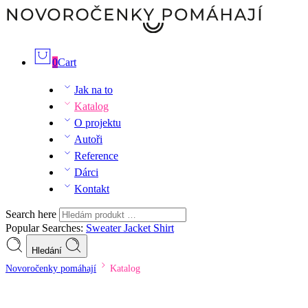
0
Cart
Jak na to
Katalog
O projektu
Autoři
Reference
Dárci
Kontakt
Search here
Popular Searches:
Sweater
Jacket
Shirt
Hledání
Novoročenky pomáhají
Katalog