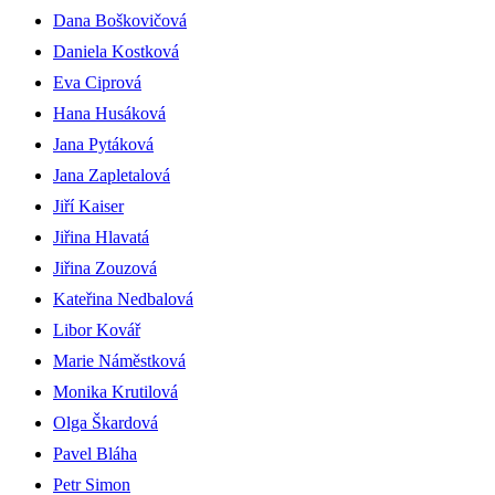
Dana Boškovičová
Daniela Kostková
Eva Ciprová
Hana Husáková
Jana Pytáková
Jana Zapletalová
Jiří Kaiser
Jiřina Hlavatá
Jiřina Zouzová
Kateřina Nedbalová
Libor Kovář
Marie Náměstková
Monika Krutilová
Olga Škardová
Pavel Bláha
Petr Simon