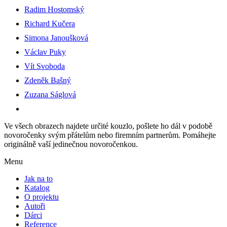
Radim Hostomský
Richard Kučera
Simona Janoušková
Václav Puky
Vít Svoboda
Zdeněk Bašný
Zuzana Ságlová
Ve všech obrazech najdete určité kouzlo, pošlete ho dál v podobě
novoročenky svým přátelům nebo firemním partnerům. Pomáhejte
originálně vaší jedinečnou novoročenkou.
Menu
Jak na to
Katalog
O projektu
Autoři
Dárci
Reference