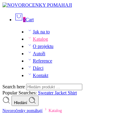
0
Cart
Jak na to
Katalog
O projektu
Autoři
Reference
Dárci
Kontakt
Search here
Popular Searches:
Sweater
Jacket
Shirt
Hledání
Novoročenky pomáhají
Katalog