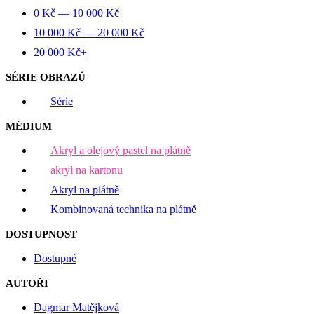
0
Kč
—
10 000
Kč
10 000
Kč
—
20 000
Kč
20 000
Kč
+
SÉRIE OBRAZŮ
Série
MÉDIUM
Akryl a olejový pastel na plátně
akryl na kartonu
Akryl na plátně
Kombinovaná technika na plátně
DOSTUPNOST
Dostupné
AUTOŘI
Dagmar Matějková