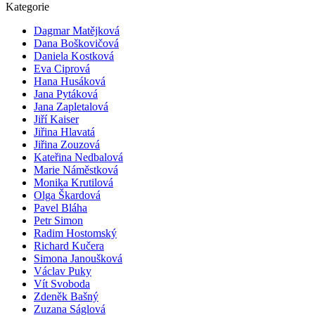
Kategorie
Dagmar Matějková
Dana Boškovičová
Daniela Kostková
Eva Ciprová
Hana Husáková
Jana Pytáková
Jana Zapletalová
Jiří Kaiser
Jiřina Hlavatá
Jiřina Zouzová
Kateřina Nedbalová
Marie Náměstková
Monika Krutilová
Olga Škardová
Pavel Bláha
Petr Simon
Radim Hostomský
Richard Kučera
Simona Janoušková
Václav Puky
Vít Svoboda
Zdeněk Bašný
Zuzana Ságlová