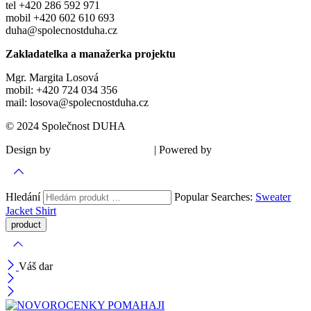
tel +420 286 592 971
mobil +420 602 610 693
duha@spolecnostduha.cz
Zakladatelka a manažerka projektu
Mgr. Margita Losová
mobil: +420 724 034 356
mail: losova@spolecnostduha.cz
© 2024 Společnost DUHA
Design by
| Powered by
Šárka Sadiie Adamová
Kupodivu
Hledání
Popular Searches:
Sweater
Jacket
Shirt
Váš dar