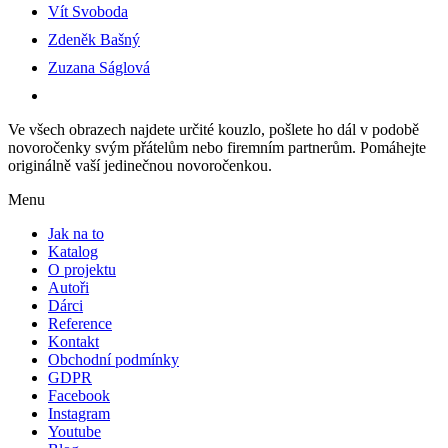
Vít Svoboda
Zdeněk Bašný
Zuzana Ságlová
Ve všech obrazech najdete určité kouzlo, pošlete ho dál v podobě
novoročenky svým přátelům nebo firemním partnerům. Pomáhejte
originálně vaší jedinečnou novoročenkou.
Menu
Jak na to
Katalog
O projektu
Autoři
Dárci
Reference
Kontakt
Obchodní podmínky
GDPR
Facebook
Instagram
Youtube