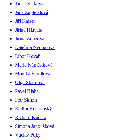
Jana Pytáková
Jana Zapletalová
Jiří Kaiser
Jiřina Hlavatá
Jiřina Zouzová
Kateřina Nedbalová
Libor Kovář
Marie Náměstková
Monika Krutilová
Olga Škardová
Pavel Bláha
Petr Simon
Radim Hostomský
Richard Kučera
Simona Janoušková
Václav Puky