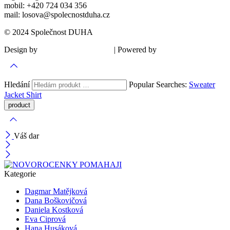
mobil: +420 724 034 356
mail: losova@spolecnostduha.cz
© 2024 Společnost DUHA
Design by
| Powered by
Šárka Sadiie Adamová
Kupodivu
Hledání
Popular Searches:
Sweater
Jacket
Shirt
Váš dar
Kategorie
Dagmar Matějková
Dana Boškovičová
Daniela Kostková
Eva Ciprová
Hana Husáková