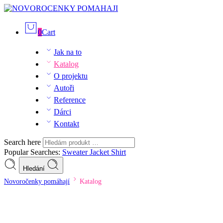
0
Cart
Jak na to
Katalog
O projektu
Autoři
Reference
Dárci
Kontakt
Search here
Popular Searches:
Sweater
Jacket
Shirt
Hledání
Novoročenky pomáhají
Katalog