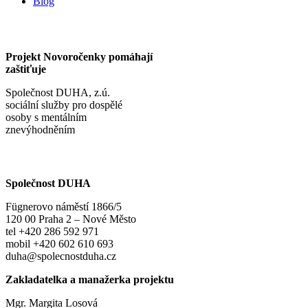
Blog
Projekt Novoročenky pomáhají
zaštiťuje
Společnost DUHA, z.ú.
sociální služby pro dospělé
osoby s mentálním
znevýhodněním
Společnost DUHA
Fügnerovo náměstí 1866/5
120 00 Praha 2 – Nové Město
tel +420 286 592 971
mobil +420 602 610 693
duha@spolecnostduha.cz
Zakladatelka a manažerka projektu
Mgr. Margita Losová