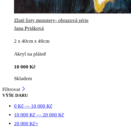
Zlaté listy monstery- obrazová série
Jana Pytáková
2 x 40cm x 40cm
Akryl na plátně
10 000
Kč
Skladem
Filtrovat
VÝŠE DARU
0
Kč
—
10 000
Kč
10 000
Kč
—
20 000
Kč
20 000
Kč
+