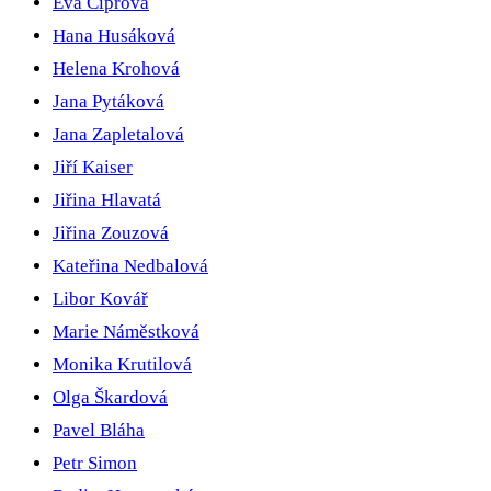
Eva Ciprová
Hana Husáková
Helena Krohová
Jana Pytáková
Jana Zapletalová
Jiří Kaiser
Jiřina Hlavatá
Jiřina Zouzová
Kateřina Nedbalová
Libor Kovář
Marie Náměstková
Monika Krutilová
Olga Škardová
Pavel Bláha
Petr Simon