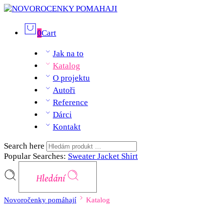
0
Cart
Jak na to
Katalog
O projektu
Autoři
Reference
Dárci
Kontakt
Search here
Popular Searches:
Sweater
Jacket
Shirt
Hledání
Novoročenky pomáhají
Katalog