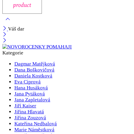
Váš dar
Kategorie
Dagmar Matějková
Dana Boškovičová
Daniela Kostková
Eva Ciprová
Hana Husáková
Jana Pytáková
Jana Zapletalová
Jiří Kaiser
Jiřina Hlavatá
Jiřina Zouzová
Kateřina Nedbalová
Marie Náměstková