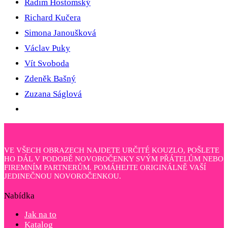
Radim Hostomský
Richard Kučera
Simona Janoušková
Václav Puky
Vít Svoboda
Zdeněk Bašný
Zuzana Ságlová
VE VŠECH OBRAZECH NAJDETE URČITÉ KOUZLO, POŠLETE
HO DÁL V PODOBĚ NOVOROČENKY SVÝM PŘÁTELŮM NEBO
FIREMNÍM PARTNERŮM. POMÁHEJTE ORIGINÁLNĚ VAŠÍ
JEDINEČNOU NOVOROČENKOU.
Nabídka
Jak na to
Katalog