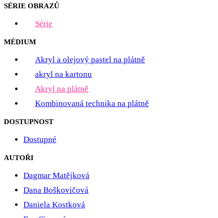
SÉRIE OBRAZŮ
Série
MÉDIUM
Akryl a olejový pastel na plátně
akryl na kartonu
Akryl na plátně
Kombinovaná technika na plátně
DOSTUPNOST
Dostupné
AUTOŘI
Dagmar Matějková
Dana Boškovičová
Daniela Kostková