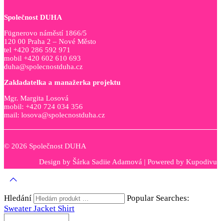
Společnost DUHA
Fügnerovo náměstí 1866/5
120 00 Praha 2 – Nové Město
tel +420 286 592 971
mobil +420 602 610 693
duha@spolecnostduha.cz
Zakladatelka a manažerka projektu
Mgr. Margita Losová
mobil: +420 724 034 356
mail: losova@spolecnostduha.cz
© 2026 Společnost DUHA
Design by
Šárka Sadiie Adamová
| Powered by
Kupodivu
Hledání
Popular Searches:
Sweater
Jacket
Shirt