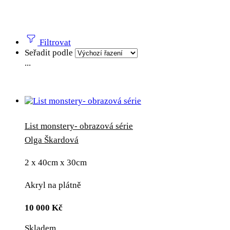
Filtrovat
Seřadit podle
...
List monstery- obrazová série
Olga Škardová
2 x 40cm x 30cm
Akryl na plátně
10 000
Kč
Skladem