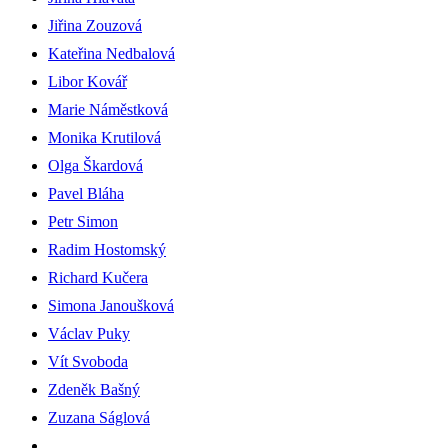
Jiřina Zouzová
Kateřina Nedbalová
Libor Kovář
Marie Náměstková
Monika Krutilová
Olga Škardová
Pavel Bláha
Petr Simon
Radim Hostomský
Richard Kučera
Simona Janoušková
Václav Puky
Vít Svoboda
Zdeněk Bašný
Zuzana Ságlová