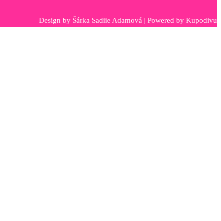
Design by
Šárka Sadiie Adamová
| Powered by
Kupodivu