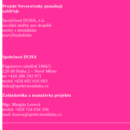
Projekt Novoročenky pomáhají
zaštiťuje
Společnost DUHA, z.ú.
sociální služby pro dospělé
osoby s mentálním
znevýhodněním
Společnost DUHA
Fügnerovo náměstí 1866/5
120 00 Praha 2 – Nové Město
tel +420 286 592 971
mobil +420 602 610 693
duha@spolecnostduha.cz
Zakladatelka a manažerka projektu
Mgr. Margita Losová
mobil: +420 724 034 356
mail: losova@spolecnostduha.cz