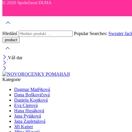
© 2026 Společnost DUHA
Hledání
Popular Searches:
Sweater
Jac
Váš dar
Kategorie
Dagmar Matějková
Dana Boškovičová
Daniela Kostková
Eva Ciprová
Hana Husáková
Jana Pytáková
Jana Zapletalová
Jiří Kaiser
Jiřina Hlavatá