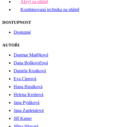
Akryl na plátně
Kombinovaná technika na plátně
DOSTUPNOST
Dostupné
AUTOŘI
Dagmar Matějková
Dana Boškovičová
Daniela Kostková
Eva Ciprová
Hana Husáková
Helena Krohová
Jana Pytáková
Jana Zapletalová
Jiří Kaiser
Jiřina Hlavatá