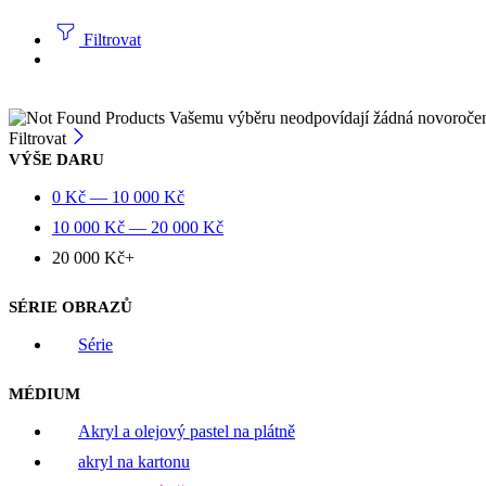
Filtrovat
Vašemu výběru neodpovídají žádná novoroče
Filtrovat
VÝŠE DARU
0
Kč
—
10 000
Kč
10 000
Kč
—
20 000
Kč
20 000
Kč
+
SÉRIE OBRAZŮ
Série
MÉDIUM
Akryl a olejový pastel na plátně
akryl na kartonu