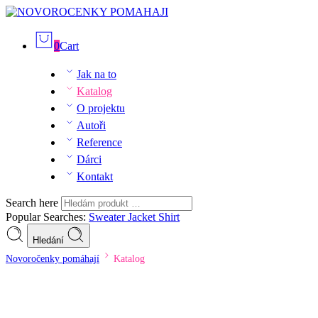
0
Cart
Jak na to
Katalog
O projektu
Autoři
Reference
Dárci
Kontakt
Search here
Popular Searches:
Sweater
Jacket
Shirt
Hledání
Novoročenky pomáhají
Katalog