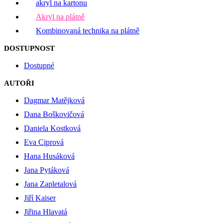
akryl na kartonu
Akryl na plátně
Kombinovaná technika na plátně
DOSTUPNOST
Dostupné
AUTOŘI
Dagmar Matějková
Dana Boškovičová
Daniela Kostková
Eva Ciprová
Hana Husáková
Jana Pytáková
Jana Zapletalová
Jiří Kaiser
Jiřina Hlavatá