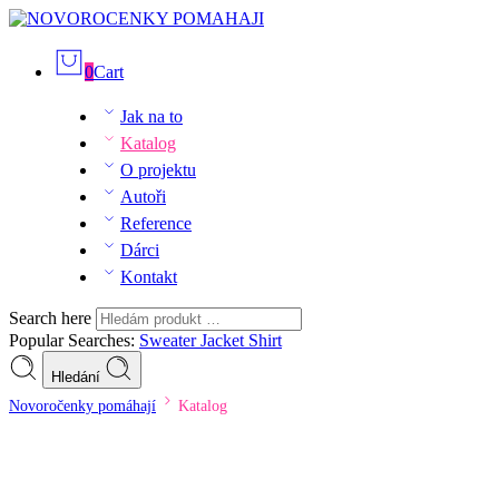
0
Cart
Jak na to
Katalog
O projektu
Autoři
Reference
Dárci
Kontakt
Search here
Popular Searches:
Sweater
Jacket
Shirt
Hledání
Novoročenky pomáhají
Katalog