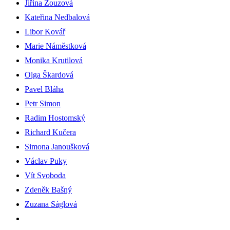
Jiřina Zouzová
Kateřina Nedbalová
Libor Kovář
Marie Náměstková
Monika Krutilová
Olga Škardová
Pavel Bláha
Petr Simon
Radim Hostomský
Richard Kučera
Simona Janoušková
Václav Puky
Vít Svoboda
Zdeněk Bašný
Zuzana Ságlová