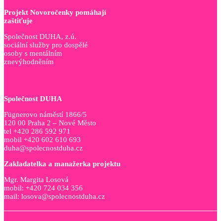
Projekt Novoročenky pomáhají
zaštiťuje
Společnost DUHA, z.ú.
sociální služby pro dospělé
osoby s mentálním
znevýhodněním
Společnost DUHA
Fügnerovo náměstí 1866/5
120 00 Praha 2 – Nové Město
tel +420 286 592 971
mobil +420 602 610 693
duha@spolecnostduha.cz
Zakladatelka a manažerka projektu
Mgr. Margita Losová
mobil: +420 724 034 356
mail: losova@spolecnostduha.cz