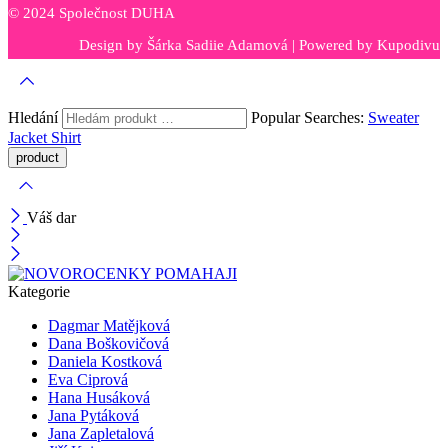
© 2024 Společnost DUHA
Design by
Šárka Sadiie Adamová
| Powered by
Kupodivu
Hledání
Popular Searches:
Sweater
Jacket
Shirt
Váš dar
Kategorie
Dagmar Matějková
Dana Boškovičová
Daniela Kostková
Eva Ciprová
Hana Husáková
Jana Pytáková
Jana Zapletalová