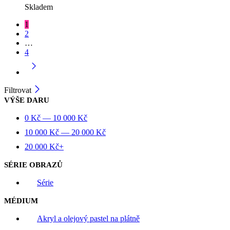
Skladem
1
2
…
4
Filtrovat
VÝŠE DARU
0
Kč
—
10 000
Kč
10 000
Kč
—
20 000
Kč
20 000
Kč
+
SÉRIE OBRAZŮ
Série
MÉDIUM
Akryl a olejový pastel na plátně