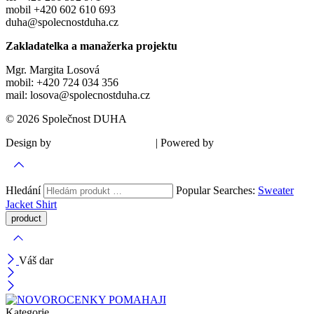
mobil +420 602 610 693
duha@spolecnostduha.cz
Zakladatelka a manažerka projektu
Mgr. Margita Losová
mobil: +420 724 034 356
mail: losova@spolecnostduha.cz
© 2026 Společnost DUHA
Design by
| Powered by
Šárka Sadiie Adamová
Kupodivu
Hledání
Popular Searches:
Sweater
Jacket
Shirt
Váš dar
Kategorie