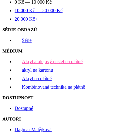
0
Kč
—
10 000
Kč
10 000
Kč
—
20 000
Kč
20 000
Kč
+
SÉRIE OBRAZŮ
Série
MÉDIUM
Akryl a olejový pastel na plátně
akryl na kartonu
Akryl na plátně
Kombinovaná technika na plátně
DOSTUPNOST
Dostupné
AUTOŘI
Dagmar Matějková