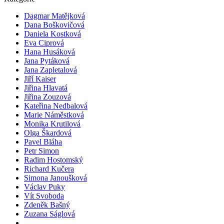
Dagmar Matějková
Dana Boškovičová
Daniela Kostková
Eva Ciprová
Hana Husáková
Jana Pytáková
Jana Zapletalová
Jiří Kaiser
Jiřina Hlavatá
Jiřina Zouzová
Kateřina Nedbalová
Marie Náměstková
Monika Krutilová
Olga Škardová
Pavel Bláha
Petr Simon
Radim Hostomský
Richard Kučera
Simona Janoušková
Václav Puky
Vít Svoboda
Zdeněk Bašný
Zuzana Ságlová