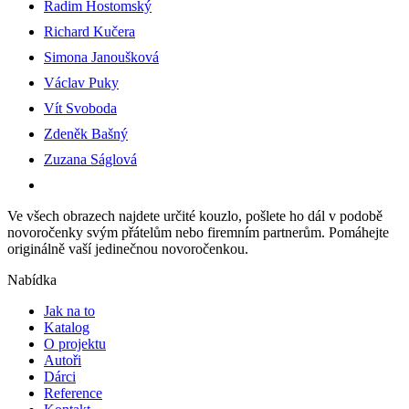
Radim Hostomský
Richard Kučera
Simona Janoušková
Václav Puky
Vít Svoboda
Zdeněk Bašný
Zuzana Ságlová
Ve všech obrazech najdete určité kouzlo, pošlete ho dál v podobě
novoročenky svým přátelům nebo firemním partnerům. Pomáhejte
originálně vaší jedinečnou novoročenkou.
Nabídka
Jak na to
Katalog
O projektu
Autoři
Dárci
Reference