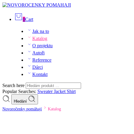
0
Cart
Jak na to
Katalog
O projektu
Autoři
Reference
Dárci
Kontakt
Search here
Popular Searches:
Sweater
Jacket
Shirt
Hledání
Novoročenky pomáhají
Katalog