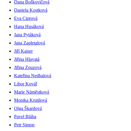
Dana Boškovičová
Daniela Kostková
Eva Ciprová
Hana Husáková
Jana Pytáková
Jana Zapletalová
Jiří Kaiser
Jiřina Hlavatá
Jiřina Zouzová
Kateřina Nedbalová
Libor Kovář
Marie Náměstková
Monika Krutilová
Olga Škardová
Pavel Bláha
Petr Simon