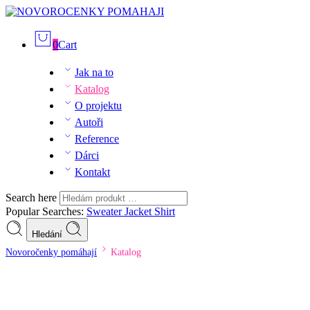
0
Cart
Jak na to
Katalog
O projektu
Autoři
Reference
Dárci
Kontakt
Search here
Popular Searches:
Sweater
Jacket
Shirt
Hledání
Novoročenky pomáhají
Katalog