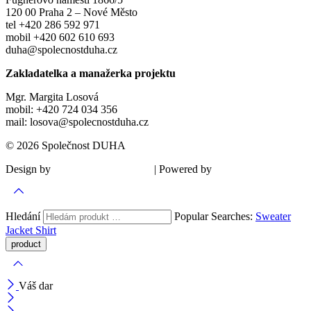
120 00 Praha 2 – Nové Město
tel +420 286 592 971
mobil +420 602 610 693
duha@spolecnostduha.cz
Zakladatelka a manažerka projektu
Mgr. Margita Losová
mobil: +420 724 034 356
mail: losova@spolecnostduha.cz
© 2026 Společnost DUHA
Design by
| Powered by
Šárka Sadiie Adamová
Kupodivu
Hledání
Popular Searches:
Sweater
Jacket
Shirt
Váš dar