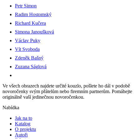
Petr Simon
Radim Hostomský
Richard Kučera
Simona Janoušková
Václav Puky
Vít Svoboda
Zdeněk Bašný
Zuzana Ságlová
Ve všech obrazech najdete určité kouzlo, pošlete ho dál v podobě
novoročenky svým přátelům nebo firemním partnerům. Pomáhejte
originálně vaší jedinečnou novoročenkou.
Nabídka
Jak na to
Katalog
O projektu
Autoři