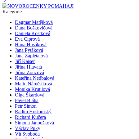
Kategorie
Dagmar Matějková
Dana Boškovičová
Daniela Kostková
Eva Ciprová
Hana Husáková
Jana Pytáková
Jana Zapletalová
Jiří Kaiser
Jiřina Hlavatá
Jiřina Zouzová
Kateřina Nedbalová
Marie Náměstková
Monika Krutilová
Olga Škardová
Pavel Bláha
Petr Simon
Radim Hostomský
Richard Kučera
Simona Janoušková
Václav Puky
Vít Svoboda