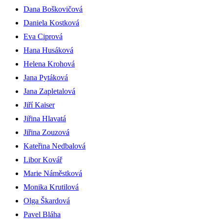
Dana Boškovičová
Daniela Kostková
Eva Ciprová
Hana Husáková
Helena Krohová
Jana Pytáková
Jana Zapletalová
Jiří Kaiser
Jiřina Hlavatá
Jiřina Zouzová
Kateřina Nedbalová
Libor Kovář
Marie Náměstková
Monika Krutilová
Olga Škardová
Pavel Bláha