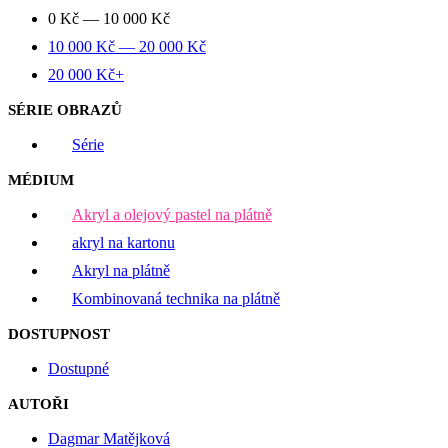
0
Kč
—
10 000
Kč
10 000
Kč
—
20 000
Kč
20 000
Kč
+
SÉRIE OBRAZŮ
Série
MÉDIUM
Akryl a olejový pastel na plátně
akryl na kartonu
Akryl na plátně
Kombinovaná technika na plátně
DOSTUPNOST
Dostupné
AUTOŘI
Dagmar Matějková