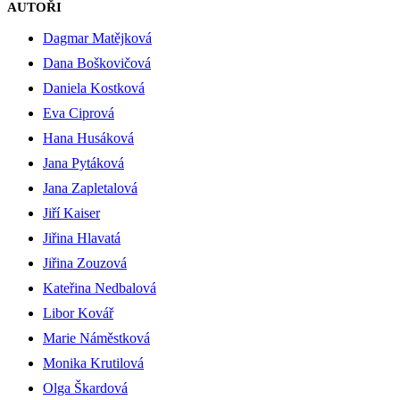
AUTOŘI
Dagmar Matějková
Dana Boškovičová
Daniela Kostková
Eva Ciprová
Hana Husáková
Jana Pytáková
Jana Zapletalová
Jiří Kaiser
Jiřina Hlavatá
Jiřina Zouzová
Kateřina Nedbalová
Libor Kovář
Marie Náměstková
Monika Krutilová
Olga Škardová