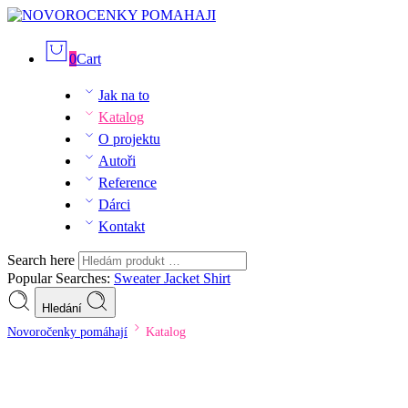
0
Cart
Jak na to
Katalog
O projektu
Autoři
Reference
Dárci
Kontakt
Search here
Popular Searches:
Sweater
Jacket
Shirt
Hledání
Novoročenky pomáhají
Katalog