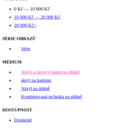
0
Kč
—
10 000
Kč
10 000
Kč
—
20 000
Kč
20 000
Kč
+
SÉRIE OBRAZŮ
Série
MÉDIUM
Akryl a olejový pastel na plátně
akryl na kartonu
Akryl na plátně
Kombinovaná technika na plátně
DOSTUPNOST
Dostupné