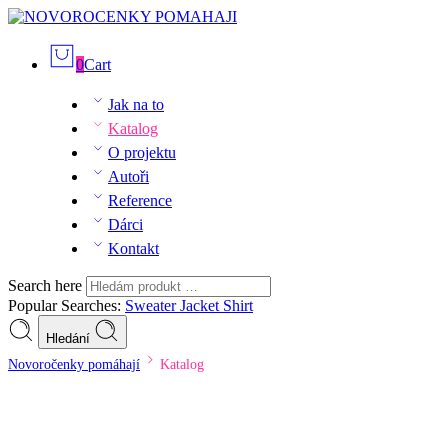
0
Cart
Jak na to
Katalog
O projektu
Autoři
Reference
Dárci
Kontakt
Search here
Popular Searches:
Sweater
Jacket
Shirt
Hledání
Novoročenky pomáhají
Katalog