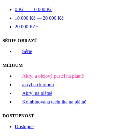
0
Kč
—
10 000
Kč
10 000
Kč
—
20 000
Kč
20 000
Kč
+
SÉRIE OBRAZŮ
Série
MÉDIUM
Akryl a olejový pastel na plátně
akryl na kartonu
Akryl na plátně
Kombinovaná technika na plátně
DOSTUPNOST
Dostupné