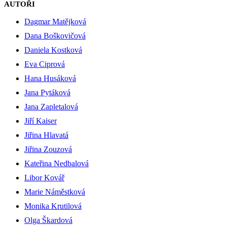
AUTOŘI
Dagmar Matějková
Dana Boškovičová
Daniela Kostková
Eva Ciprová
Hana Husáková
Jana Pytáková
Jana Zapletalová
Jiří Kaiser
Jiřina Hlavatá
Jiřina Zouzová
Kateřina Nedbalová
Libor Kovář
Marie Náměstková
Monika Krutilová
Olga Škardová