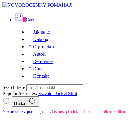
0
Cart
Jak na to
Katalog
O projektu
Autoři
Reference
Dárci
Kontakt
Search here
Popular Searches:
Sweater
Jacket
Shirt
Hledání
Novoročenky pomáhají
Vlastnost produktu: Formát
50cm x 40cm