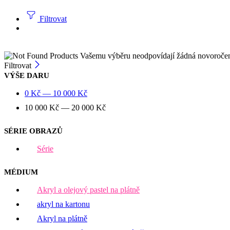
Filtrovat
Vašemu výběru neodpovídají žádná novoroče
Filtrovat
VÝŠE DARU
0
Kč
—
10 000
Kč
10 000
Kč
—
20 000
Kč
SÉRIE OBRAZŮ
Série
MÉDIUM
Akryl a olejový pastel na plátně
akryl na kartonu
Akryl na plátně