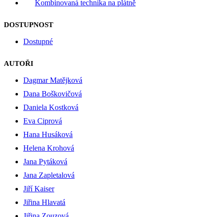
Kombinovaná technika na plátně
DOSTUPNOST
Dostupné
AUTOŘI
Dagmar Matějková
Dana Boškovičová
Daniela Kostková
Eva Ciprová
Hana Husáková
Helena Krohová
Jana Pytáková
Jana Zapletalová
Jiří Kaiser
Jiřina Hlavatá
Jiřina Zouzová