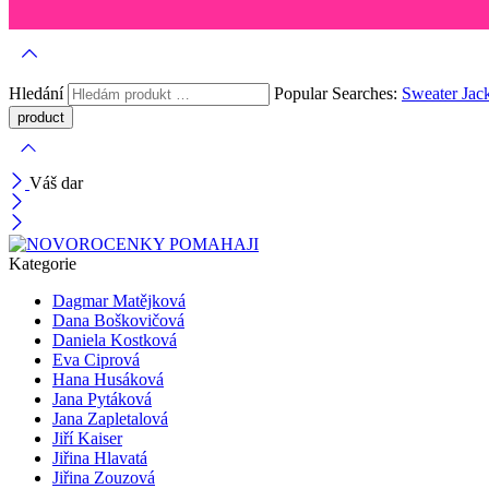
Hledání
Popular Searches:
Sweater
Jac
Váš dar
Kategorie
Dagmar Matějková
Dana Boškovičová
Daniela Kostková
Eva Ciprová
Hana Husáková
Jana Pytáková
Jana Zapletalová
Jiří Kaiser
Jiřina Hlavatá
Jiřina Zouzová