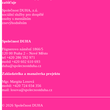
zaštiťuje
Společnost DUHA, z.ú.
sociální služby pro dospělé
osoby s mentálním
znevýhodněním
Společnost DUHA
Fügnerovo náměstí 1866/5
120 00 Praha 2 – Nové Město
tel +420 286 592 971
mobil +420 602 610 693
duha@spolecnostduha.cz
Zakladatelka a manažerka projektu
Mgr. Margita Losová
mobil: +420 724 034 356
mail: losova@spolecnostduha.cz
© 2026 Společnost DUHA