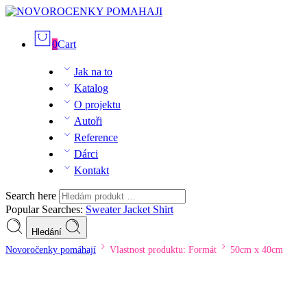
0
Cart
Jak na to
Katalog
O projektu
Autoři
Reference
Dárci
Kontakt
Search here
Popular Searches:
Sweater
Jacket
Shirt
Hledání
Novoročenky pomáhají
Vlastnost produktu: Formát
50cm x 40cm