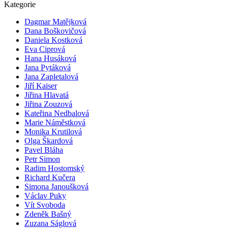
Kategorie
Dagmar Matějková
Dana Boškovičová
Daniela Kostková
Eva Ciprová
Hana Husáková
Jana Pytáková
Jana Zapletalová
Jiří Kaiser
Jiřina Hlavatá
Jiřina Zouzová
Kateřina Nedbalová
Marie Náměstková
Monika Krutilová
Olga Škardová
Pavel Bláha
Petr Simon
Radim Hostomský
Richard Kučera
Simona Janoušková
Václav Puky
Vít Svoboda
Zdeněk Bašný
Zuzana Ságlová