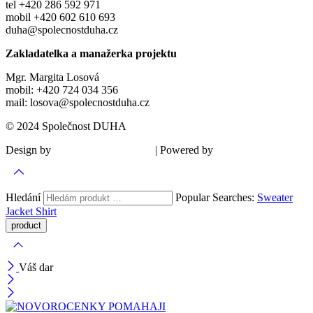
tel +420 286 592 971
mobil +420 602 610 693
duha@spolecnostduha.cz
Zakladatelka a manažerka projektu
Mgr. Margita Losová
mobil: +420 724 034 356
mail: losova@spolecnostduha.cz
© 2024 Společnost DUHA
Design by
| Powered by
Šárka Sadiie Adamová
Kupodivu
Hledání
Popular Searches:
Sweater
Jacket
Shirt
Váš dar