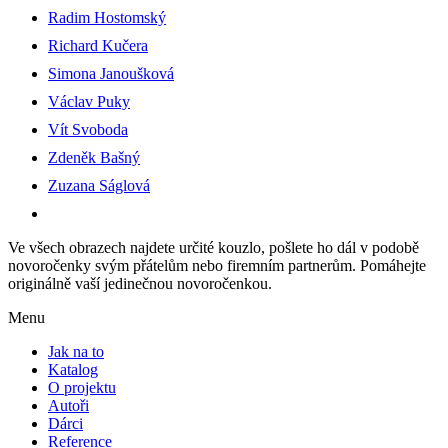
Radim Hostomský
Richard Kučera
Simona Janoušková
Václav Puky
Vít Svoboda
Zdeněk Bašný
Zuzana Ságlová
Ve všech obrazech najdete určité kouzlo, pošlete ho dál v podobě
novoročenky svým přátelům nebo firemním partnerům. Pomáhejte
originálně vaší jedinečnou novoročenkou.
Menu
Jak na to
Katalog
O projektu
Autoři
Dárci
Reference