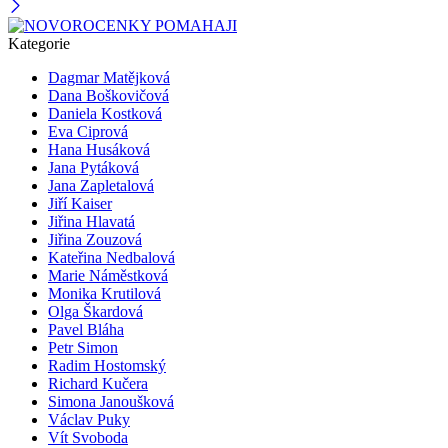
Kategorie
Dagmar Matějková
Dana Boškovičová
Daniela Kostková
Eva Ciprová
Hana Husáková
Jana Pytáková
Jana Zapletalová
Jiří Kaiser
Jiřina Hlavatá
Jiřina Zouzová
Kateřina Nedbalová
Marie Náměstková
Monika Krutilová
Olga Škardová
Pavel Bláha
Petr Simon
Radim Hostomský
Richard Kučera
Simona Janoušková
Václav Puky
Vít Svoboda