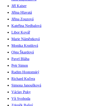
Jiří Kaiser
Jiřina Hlavatá
Jiřina Zouzová
Kateřina Nedbalová
Libor Kovář
Marie Náměstková
Monika Krutilová
Olga Škardová
Pavel Bláha
Petr Simon
Radim Hostomský
Richard Kučera
Simona Janoušková
Václav Puky
Vít Svoboda
Zdeněk Bašný