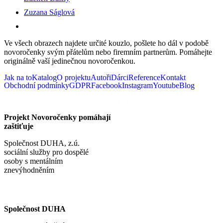
Zuzana Ságlová
Ve všech obrazech najdete určité kouzlo, pošlete ho dál v podobě
novoročenky svým přátelům nebo firemním partnerům. Pomáhejte
originálně vaší jedinečnou novoročenkou.
Jak na to
Katalog
O projektu
Autoři
Dárci
Reference
Kontakt
Obchodní podmínky
GDPR
Facebook
Instagram
Youtube
Blog
Projekt Novoročenky pomáhají
zaštiťuje
Společnost DUHA, z.ú.
sociální služby pro dospělé
osoby s mentálním
znevýhodněním
Společnost DUHA