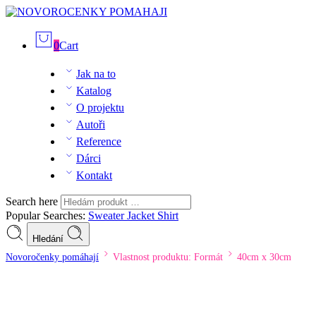
0
Cart
Jak na to
Katalog
O projektu
Autoři
Reference
Dárci
Kontakt
Search here
Popular Searches:
Sweater
Jacket
Shirt
Hledání
Novoročenky pomáhají
Vlastnost produktu: Formát
40cm x 30cm