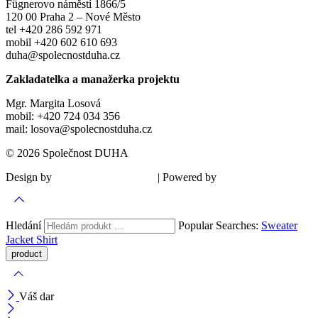
Fügnerovo náměstí 1866/5
120 00 Praha 2 – Nové Město
tel +420 286 592 971
mobil +420 602 610 693
duha@spolecnostduha.cz
Zakladatelka a manažerka projektu
Mgr. Margita Losová
mobil: +420 724 034 356
mail: losova@spolecnostduha.cz
© 2026 Společnost DUHA
Design by
| Powered by
Šárka Sadiie Adamová
Kupodivu
Hledání
Popular Searches:
Sweater
Jacket
Shirt
Váš dar