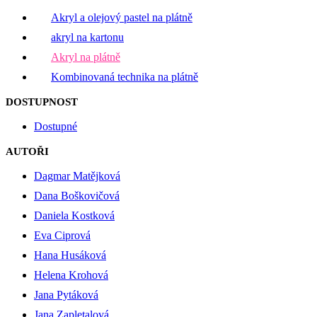
Akryl a olejový pastel na plátně
akryl na kartonu
Akryl na plátně
Kombinovaná technika na plátně
DOSTUPNOST
Dostupné
AUTOŘI
Dagmar Matějková
Dana Boškovičová
Daniela Kostková
Eva Ciprová
Hana Husáková
Helena Krohová
Jana Pytáková
Jana Zapletalová