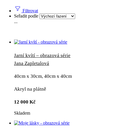
Filtrovat
Seřadit podle
...
Jarní kvítí – obrazová série
Jana Zapletalová
40cm x 30cm, 40cm x 40cm
Akryl na plátně
12 000
Kč
Skladem