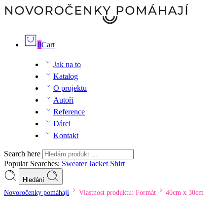
0
Cart
Jak na to
Katalog
O projektu
Autoři
Reference
Dárci
Kontakt
Search here
Popular Searches:
Sweater
Jacket
Shirt
Hledání
Novoročenky pomáhají
Vlastnost produktu: Formát
40cm x 30cm