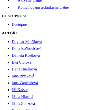
Akryl na plátně
Kombinovaná technika na plátně
DOSTUPNOST
Dostupné
AUTOŘI
Dagmar Matějková
Dana Boškovičová
Daniela Kostková
Eva Ciprová
Hana Husáková
Jana Pytáková
Jana Zapletalová
Jiří Kaiser
Jiřina Hlavatá
Jiřina Zouzová