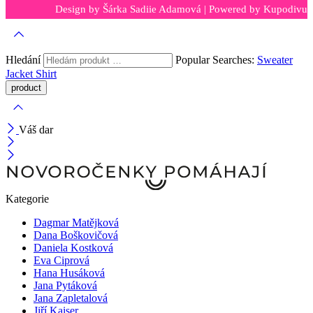
Design by
Šárka Sadiie Adamová
| Powered by
Kupodivu
Hledání
Popular Searches:
Sweater
Jacket
Shirt
Váš dar
Kategorie
Dagmar Matějková
Dana Boškovičová
Daniela Kostková
Eva Ciprová
Hana Husáková
Jana Pytáková
Jana Zapletalová
Jiří Kaiser