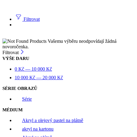
Filtrovat
Vašemu výběru neodpovídají žádná
novoročenka.
Filtrovat
VÝŠE DARU
0
Kč
—
10 000
Kč
10 000
Kč
—
20 000
Kč
SÉRIE OBRAZŮ
Série
MÉDIUM
Akryl a olejový pastel na plátně
akryl na kartonu