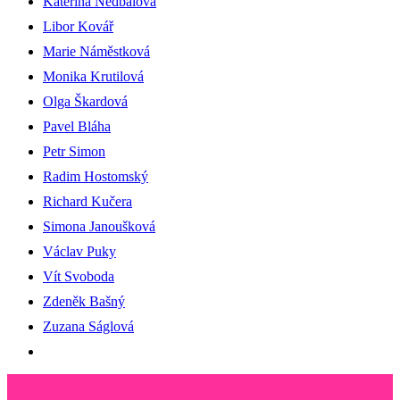
Kateřina Nedbalová
Libor Kovář
Marie Náměstková
Monika Krutilová
Olga Škardová
Pavel Bláha
Petr Simon
Radim Hostomský
Richard Kučera
Simona Janoušková
Václav Puky
Vít Svoboda
Zdeněk Bašný
Zuzana Ságlová