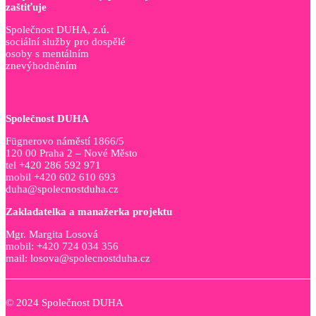
zaštiťuje
Společnost DUHA, z.ú.
sociální služby pro dospělé
osoby s mentálním
znevýhodněním
Společnost DUHA
Fügnerovo náměstí 1866/5
120 00 Praha 2 – Nové Město
tel +420 286 592 971
mobil +420 602 610 693
duha@spolecnostduha.cz
Zakladatelka a manažerka projektu
Mgr. Margita Losová
mobil: +420 724 034 356
mail: losova@spolecnostduha.cz
© 2024 Společnost DUHA