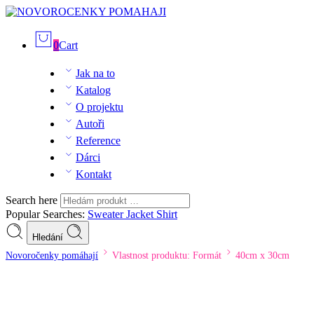
0
Cart
Jak na to
Katalog
O projektu
Autoři
Reference
Dárci
Kontakt
Search here
Popular Searches:
Sweater
Jacket
Shirt
Hledání
Novoročenky pomáhají
Vlastnost produktu: Formát
40cm x 30cm