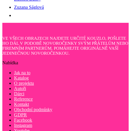
Zuzana Ságlová
VE VŠECH OBRAZECH NAJDETE URČITÉ KOUZLO, POŠLETE
HO DÁL V PODOBĚ NOVOROČENKY SVÝM PŘÁTELŮM NEBO
FIREMNÍM PARTNERŮM. POMÁHEJTE ORIGINÁLNĚ VAŠÍ
JEDINEČNOU NOVOROČENKOU.
Nabídka
Jak na to
Katalog
O projektu
Autoři
Dárci
Reference
Kontakt
Obchodní podmínky
GDPR
Facebook
Instagram
Youtube