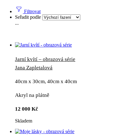
Filtrovat
Seřadit podle
...
Jarní kvítí – obrazová série
Jana Zapletalová
40cm x 30cm, 40cm x 40cm
Akryl na plátně
12 000
Kč
Skladem