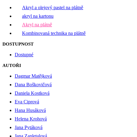
Akryl a olejový pastel na plátně
akryl na kartonu
Akryl na plátně
Kombinovaná technika na plátně
DOSTUPNOST
Dostupné
AUTOŘI
Dagmar Matějková
Dana Boškovičová
Daniela Kostková
Eva Ciprová
Hana Husáková
Helena Krohová
Jana Pytáková
Jana Zapletalová