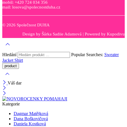
mobil: +420 724 034 356
mail: losova@spolecnostduha.cz
© 2026 Společnost DUHA
Design by
Šárka Sadiie Adamová
| Powered by
Kupodivu
Hledání
Popular Searches:
Sweater
Jacket
Shirt
Váš dar
Kategorie
Dagmar Matějková
Dana Boškovičová
Daniela Kostková