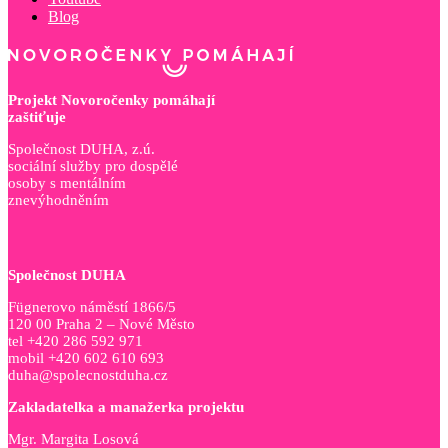
Blog
Projekt Novoročenky pomáhají
zaštiťuje
Společnost DUHA, z.ú.
sociální služby pro dospělé
osoby s mentálním
znevýhodněním
Společnost DUHA
Fügnerovo náměstí 1866/5
120 00 Praha 2 – Nové Město
tel +420 286 592 971
mobil +420 602 610 693
duha@spolecnostduha.cz
Zakladatelka a manažerka projektu
Mgr. Margita Losová