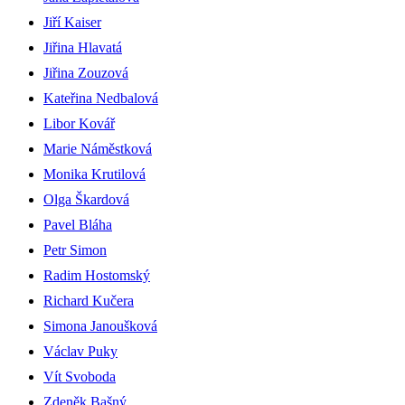
Jiří Kaiser
Jiřina Hlavatá
Jiřina Zouzová
Kateřina Nedbalová
Libor Kovář
Marie Náměstková
Monika Krutilová
Olga Škardová
Pavel Bláha
Petr Simon
Radim Hostomský
Richard Kučera
Simona Janoušková
Václav Puky
Vít Svoboda
Zdeněk Bašný