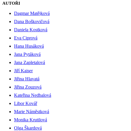
AUTOŘI
Dagmar Matějková
Dana Boškovičová
Daniela Kostková
Eva Ciprová
Hana Husáková
Jana Pytáková
Jana Zapletalová
Jiří Kaiser
Jiřina Hlavatá
Jiřina Zouzová
Kateřina Nedbalová
Libor Kovář
Marie Náměstková
Monika Krutilová
Olga Škardová