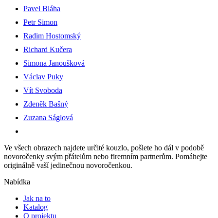
Pavel Bláha
Petr Simon
Radim Hostomský
Richard Kučera
Simona Janoušková
Václav Puky
Vít Svoboda
Zdeněk Bašný
Zuzana Ságlová
Ve všech obrazech najdete určité kouzlo, pošlete ho dál v podobě
novoročenky svým přátelům nebo firemním partnerům. Pomáhejte
originálně vaší jedinečnou novoročenkou.
Nabídka
Jak na to
Katalog
O projektu