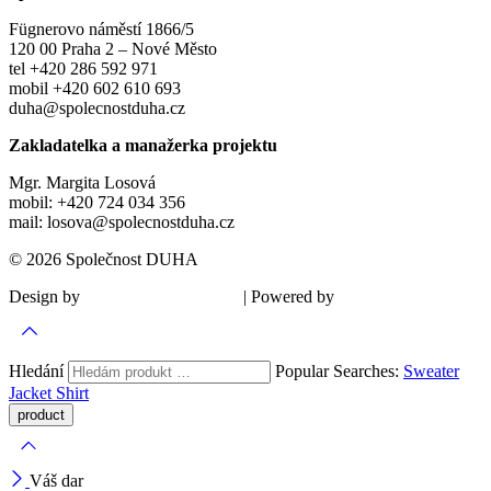
Fügnerovo náměstí 1866/5
120 00 Praha 2 – Nové Město
tel +420 286 592 971
mobil +420 602 610 693
duha@spolecnostduha.cz
Zakladatelka a manažerka projektu
Mgr. Margita Losová
mobil: +420 724 034 356
mail: losova@spolecnostduha.cz
© 2026 Společnost DUHA
Design by
| Powered by
Šárka Sadiie Adamová
Kupodivu
Hledání
Popular Searches:
Sweater
Jacket
Shirt
Váš dar