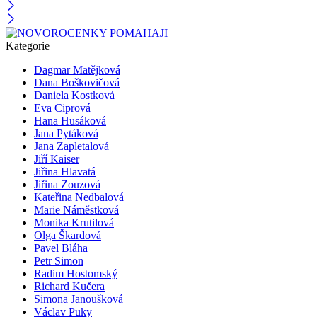
Kategorie
Dagmar Matějková
Dana Boškovičová
Daniela Kostková
Eva Ciprová
Hana Husáková
Jana Pytáková
Jana Zapletalová
Jiří Kaiser
Jiřina Hlavatá
Jiřina Zouzová
Kateřina Nedbalová
Marie Náměstková
Monika Krutilová
Olga Škardová
Pavel Bláha
Petr Simon
Radim Hostomský
Richard Kučera
Simona Janoušková
Václav Puky