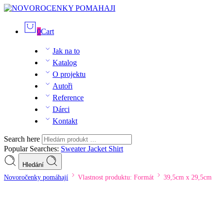
0
Cart
Jak na to
Katalog
O projektu
Autoři
Reference
Dárci
Kontakt
Search here
Popular Searches:
Sweater
Jacket
Shirt
Hledání
Novoročenky pomáhají
Vlastnost produktu: Formát
39,5cm x 29,5cm