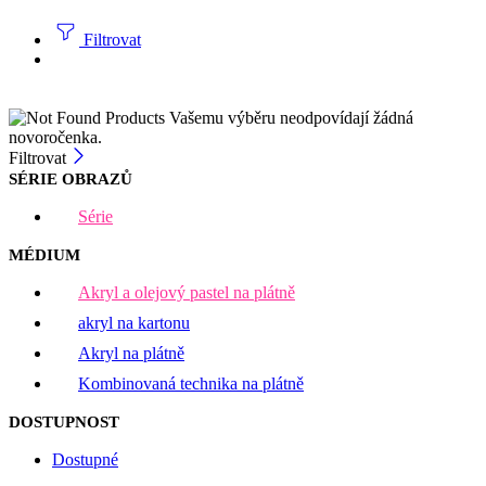
Filtrovat
Vašemu výběru neodpovídají žádná
novoročenka.
Filtrovat
SÉRIE OBRAZŮ
Série
MÉDIUM
Akryl a olejový pastel na plátně
akryl na kartonu
Akryl na plátně
Kombinovaná technika na plátně
DOSTUPNOST
Dostupné