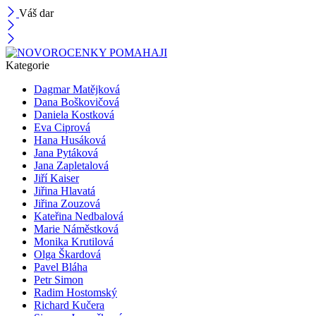
Váš dar
Kategorie
Dagmar Matějková
Dana Boškovičová
Daniela Kostková
Eva Ciprová
Hana Husáková
Jana Pytáková
Jana Zapletalová
Jiří Kaiser
Jiřina Hlavatá
Jiřina Zouzová
Kateřina Nedbalová
Marie Náměstková
Monika Krutilová
Olga Škardová
Pavel Bláha
Petr Simon
Radim Hostomský
Richard Kučera