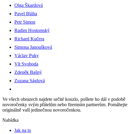
Olga Škardová
Pavel Bláha
Petr Simon
Radim Hostomský
Richard Kučera
Simona Janoušková
Václav Puky
Vít Svoboda
Zdeněk Bašný
Zuzana Ságlová
Ve všech obrazech najdete určité kouzlo, pošlete ho dál v podobě
novoročenky svým přátelům nebo firemním partnerům. Pomáhejte
originálně vaší jedinečnou novoročenkou.
Nabídka
Jak na to