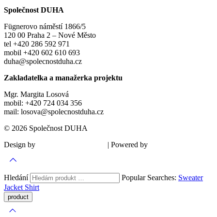
Společnost DUHA
Fügnerovo náměstí 1866/5
120 00 Praha 2 – Nové Město
tel +420 286 592 971
mobil +420 602 610 693
duha@spolecnostduha.cz
Zakladatelka a manažerka projektu
Mgr. Margita Losová
mobil: +420 724 034 356
mail: losova@spolecnostduha.cz
© 2026 Společnost DUHA
Design by
| Powered by
Šárka Sadiie Adamová
Kupodivu
Hledání
Popular Searches:
Sweater
Jacket
Shirt