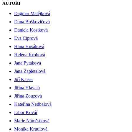
AUTOŘI
Dagmar Matějková
Dana Boškovičová
Daniela Kostková
Eva Ciprová
Hana Husáková
Helena Krohová
Jana Pytáková
Jana Zapletalová
Jiří Kaiser
Jiřina Hlavatá
Jiřina Zouzová
Kateřina Nedbalová
Libor Kovář
Marie Náměstková
Monika Krutilová