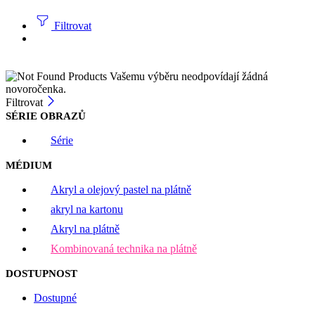
Filtrovat
Vašemu výběru neodpovídají žádná
novoročenka.
Filtrovat
SÉRIE OBRAZŮ
Série
MÉDIUM
Akryl a olejový pastel na plátně
akryl na kartonu
Akryl na plátně
Kombinovaná technika na plátně
DOSTUPNOST
Dostupné