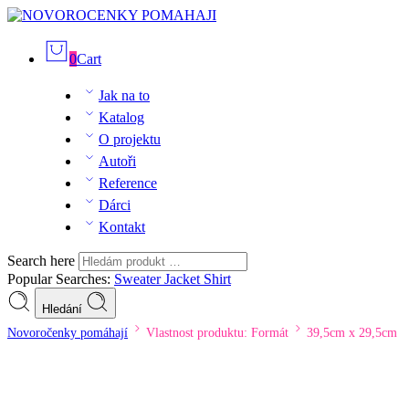
0
Cart
Jak na to
Katalog
O projektu
Autoři
Reference
Dárci
Kontakt
Search here
Popular Searches:
Sweater
Jacket
Shirt
Hledání
Novoročenky pomáhají
Vlastnost produktu: Formát
39,5cm x 29,5cm