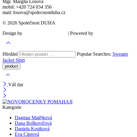
Mgr. Margita Losová
mobil: +420 724 034 356
mail: losova@spolecnostduha.cz
© 2026 Společnost DUHA
Design by
| Powered by
Šárka Sadiie Adamová
Kupodivu
Hledání
Popular Searches:
Sweater
Jacket
Shirt
Váš dar
Kategorie
Dagmar Matějková
Dana Boškovičová
Daniela Kostková
Eva Ciprová