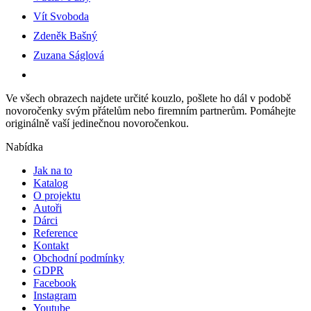
Vít Svoboda
Zdeněk Bašný
Zuzana Ságlová
Ve všech obrazech najdete určité kouzlo, pošlete ho dál v podobě
novoročenky svým přátelům nebo firemním partnerům. Pomáhejte
originálně vaší jedinečnou novoročenkou.
Nabídka
Jak na to
Katalog
O projektu
Autoři
Dárci
Reference
Kontakt
Obchodní podmínky
GDPR
Facebook
Instagram
Youtube