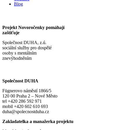
Blog
Projekt Novoročenky pomáhají
zaštiťuje
Společnost DUHA, z.ú.
sociální služby pro dospělé
osoby s mentálním
znevýhodněním
Společnost DUHA
Fügnerovo náměstí 1866/5
120 00 Praha 2 – Nové Město
tel +420 286 592 971
mobil +420 602 610 693
duha@spolecnostduha.cz
Zakladatelka a manažerka projektu