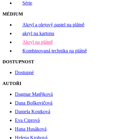
Série
MÉDIUM
Akryl a olejový pastel na plátně
akryl na kartonu
Akryl na plátně
Kombinovaná technika na plátně
DOSTUPNOST
Dostupné
AUTOŘI
Dagmar Matějková
Dana Boškovičová
Daniela Kostková
Eva Ciprová
Hana Husáková
Helena Krohová