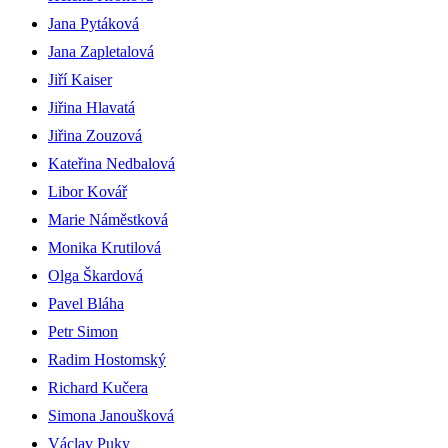
Jana Pytáková
Jana Zapletalová
Jiří Kaiser
Jiřina Hlavatá
Jiřina Zouzová
Kateřina Nedbalová
Libor Kovář
Marie Náměstková
Monika Krutilová
Olga Škardová
Pavel Bláha
Petr Simon
Radim Hostomský
Richard Kučera
Simona Janoušková
Václav Puky