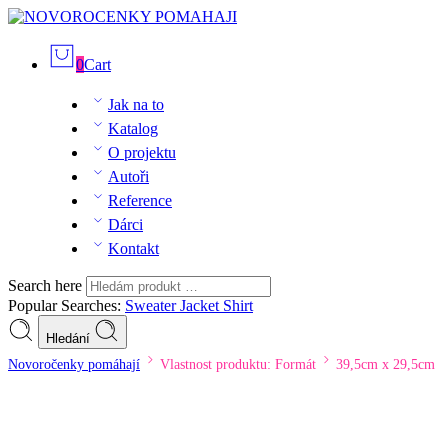
0
Cart
Jak na to
Katalog
O projektu
Autoři
Reference
Dárci
Kontakt
Search here
Popular Searches:
Sweater
Jacket
Shirt
Hledání
Novoročenky pomáhají
Vlastnost produktu: Formát
39,5cm x 29,5cm