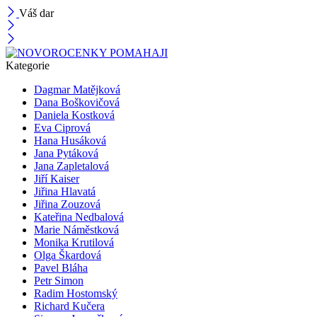
Váš dar
Kategorie
Dagmar Matějková
Dana Boškovičová
Daniela Kostková
Eva Ciprová
Hana Husáková
Jana Pytáková
Jana Zapletalová
Jiří Kaiser
Jiřina Hlavatá
Jiřina Zouzová
Kateřina Nedbalová
Marie Náměstková
Monika Krutilová
Olga Škardová
Pavel Bláha
Petr Simon
Radim Hostomský
Richard Kučera