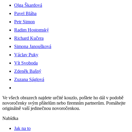
Olga Škardová
Pavel Bláha
Petr Simon
Radim Hostomský
Richard Kučera
Simona Janoušková
Václav Puky
Vít Svoboda
Zdeněk Bašný
Zuzana Ságlová
Ve všech obrazech najdete určité kouzlo, pošlete ho dál v podobě
novoročenky svým přátelům nebo firemním partnerům. Pomáhejte
originálně vaší jedinečnou novoročenkou.
Nabídka
Jak na to