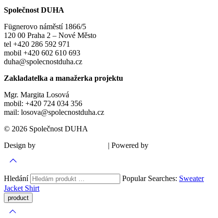
Společnost DUHA
Fügnerovo náměstí 1866/5
120 00 Praha 2 – Nové Město
tel +420 286 592 971
mobil +420 602 610 693
duha@spolecnostduha.cz
Zakladatelka a manažerka projektu
Mgr. Margita Losová
mobil: +420 724 034 356
mail: losova@spolecnostduha.cz
© 2026 Společnost DUHA
Design by
| Powered by
Šárka Sadiie Adamová
Kupodivu
Hledání
Popular Searches:
Sweater
Jacket
Shirt