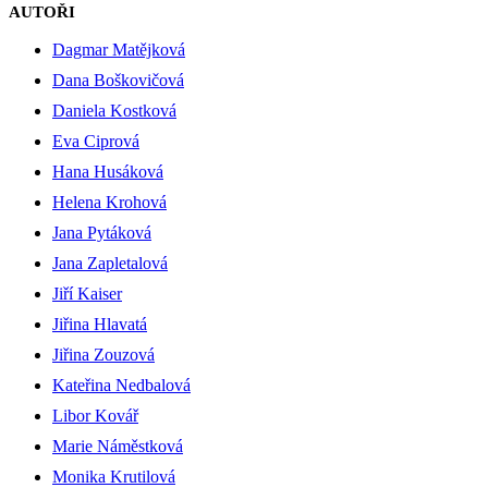
AUTOŘI
Dagmar Matějková
Dana Boškovičová
Daniela Kostková
Eva Ciprová
Hana Husáková
Helena Krohová
Jana Pytáková
Jana Zapletalová
Jiří Kaiser
Jiřina Hlavatá
Jiřina Zouzová
Kateřina Nedbalová
Libor Kovář
Marie Náměstková
Monika Krutilová