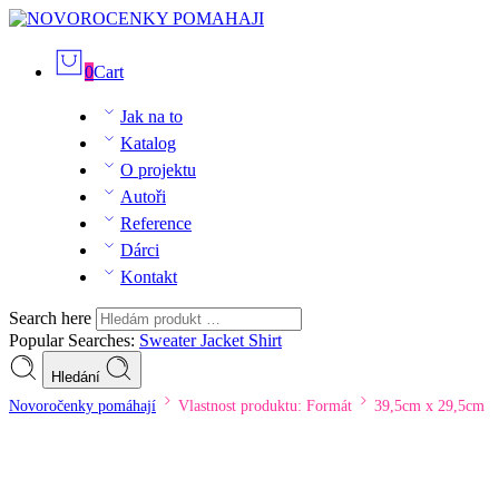
0
Cart
Jak na to
Katalog
O projektu
Autoři
Reference
Dárci
Kontakt
Search here
Popular Searches:
Sweater
Jacket
Shirt
Hledání
Novoročenky pomáhají
Vlastnost produktu: Formát
39,5cm x 29,5cm