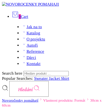
0
Cart
Jak na to
Katalog
O projektu
Autoři
Reference
Dárci
Kontakt
Search here
Popular Searches:
Sweater
Jacket
Shirt
Hledání
Novoročenky pomáhají
Vlastnost produktu: Formát
30cm x
60cm