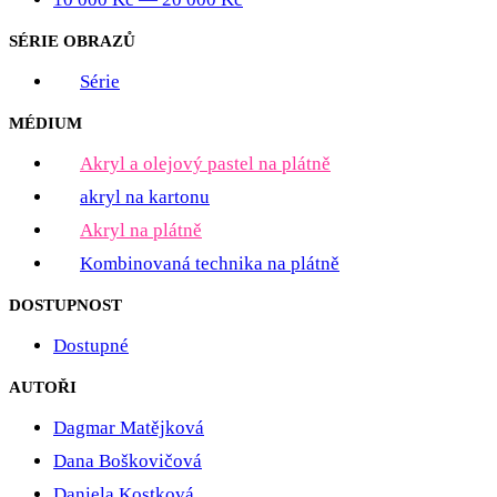
SÉRIE OBRAZŮ
Série
MÉDIUM
Akryl a olejový pastel na plátně
akryl na kartonu
Akryl na plátně
Kombinovaná technika na plátně
DOSTUPNOST
Dostupné
AUTOŘI
Dagmar Matějková
Dana Boškovičová
Daniela Kostková