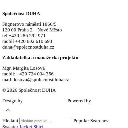
Společnost DUHA
Fügnerovo náměstí 1866/5
120 00 Praha 2 – Nové Město
tel +420 286 592 971
mobil +420 602 610 693
duha@spolecnostduha.cz
Zakladatelka a manažerka projektu
Mgr. Margita Losová
mobil: +420 724 034 356
mail: losova@spolecnostduha.cz
© 2026 Společnost DUHA
Design by
| Powered by
Šárka Sadiie Adamová
Kupodivu
Hledání
Popular Searches:
Sweater
Jacket
Shirt