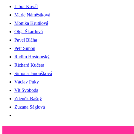
Libor Kovář
Marie Náměstková
Monika Krutilová
Olga Škardová
Pavel Bláha
Petr Simon
Radim Hostomský
Richard Kučera
Simona Janoušková
Václav Puky
Vít Svoboda
Zdeněk Bašný
Zuzana Ságlová