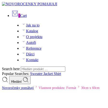
0
Cart
Jak na to
Katalog
O projektu
Autoři
Reference
Dárci
Kontakt
Search here
Popular Searches:
Sweater
Jacket
Shirt
Hledání
Novoročenky pomáhají
Vlastnost produktu: Formát
30cm x 60cm