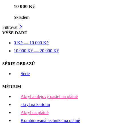
10 000
Kč
Skladem
Filtrovat
VÝŠE DARU
0
Kč
—
10 000
Kč
10 000
Kč
—
20 000
Kč
SÉRIE OBRAZŮ
Série
MÉDIUM
Akryl a olejový pastel na plátně
akryl na kartonu
Akryl na plátně
Kombinovaná technika na plátně